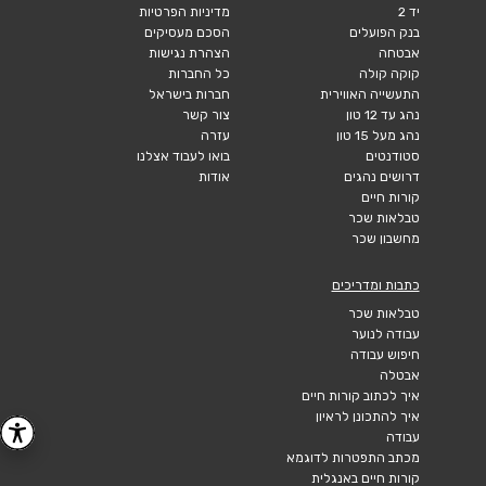
יד 2
מדיניות הפרטיות
בנק הפועלים
הסכם מעסיקים
אבטחה
הצהרת נגישות
קוקה קולה
כל החברות
התעשייה האווירית
חברות בישראל
נהג עד 12 טון
צור קשר
נהג מעל 15 טון
עזרה
סטודנטים
בואו לעבוד אצלנו
דרושים נהגים
אודות
קורות חיים
טבלאות שכר
מחשבון שכר
כתבות ומדריכים
טבלאות שכר
עבודה לנוער
חיפוש עבודה
אבטלה
איך לכתוב קורות חיים
איך להתכונן לראיון
עבודה
מכתב התפטרות לדוגמא
קורות חיים באנגלית