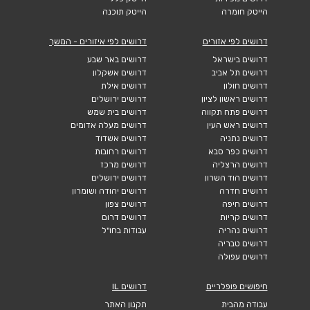
הייטק חומרה
הייטק תוכנה
דרושים לפי אזורים
דרושים לפי איזורים - המשך
דרושים בישראל
דרושים באר שבע
דרושים תל אביב
דרושים אשקלון
דרושים חולון
דרושים אילת
דרושים ראשון לציון
דרושים ירושלים
דרושים פתח תקווה
דרושים בית שמש
דרושים ראש העין
דרושים מעלה אדומים
דרושים נתניה
דרושים אשדוד
דרושים כפר סבא
דרושים רחובות
דרושים הרצליה
דרושים מרכז
דרושים הוד השרון
דרושים ירושלים
דרושים חדרה
דרושים יהודה ושומרון
דרושים חיפה
דרושים צפון
דרושים קריות
דרושים דרום
דרושים נהריה
עבודות בחו"ל
דרושים טבריה
דרושים עפולה
חיפושים פופלריים
דרושים IL
עבודה מהבית
תקנון האתר