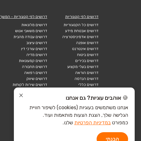
דרושים לפי קטגוריות
דרושים לפי קטגוריות - המשך
דרושים כל הקטגוריות
דרושים מלונאות
דרושים אבטחת מידע
דרושים משאבי אנוש
דרושים אדמיניסטרציה
דרושים עבודה מהבית
דרושים אופנה
דרושים עיצוב
דרושים אינטרנט
דרושים עורכי דין
דרושים ביטוח
דרושים מדיה
דרושים בכירים
דרושים קמעונאות
דרושים בעלי מקצוע
דרושים תחבורה
דרושים הוראה
דרושים רפואה
דרושים הנדסה
דרושים שיווק
דרושים כללי
דרושים שירות לקוחות
דרושים כספים
דרושים אבטחה
דרושים לוגיסטיקה
דרושים תיירות
🍪 אוהבים עוגיות? גם אנחנו
דרושים ביוטק
דרושים תעשייה
אנחנו משתמשים בעוגיות (cookies) לשיפור חוויית
דרושים מכירות
הייטק כללי
הגלישה שלך, הצגת הצעות מותאמות ועוד.
הייטק חומרה
הייטק תוכנה
כמפורט
במדיניות הפרטיות
שלנו.
הבנתי