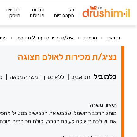
כל
חברות
דרושים
הקטגוריות
מובילות
הייטק
דרושים
מכירות
איש/ת מכירות ועוד 2 תחומים
נציג
>
>
>
נציג/ת מכירות לאולם תצוגה
כלמוביל
תל אביב
|
ללא נסיון
|
משרה מלאה
|
לפנ
תיאור משרה
מותג הרכב החשמלי שכבש את הכבישים בסטייל מחפש 
אם יש לכם תשוקה לעולם הרכב, יכולת מכירתית מוכחת ו