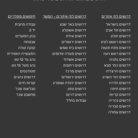
דרושים לפי אזורים
דרושים לפי איזורים - המשך
חיפושים פופלריים
דרושים בישראל
דרושים באר שבע
עבודה מהבית
דרושים תל אביב
דרושים אשקלון
יד 2
דרושים חולון
דרושים אילת
בנק הפועלים
דרושים ראשון לציון
דרושים ירושלים
אבטחה
דרושים פתח תקווה
דרושים בית שמש
קוקה קולה
דרושים ראש העין
דרושים מעלה אדומים
התעשייה האווירית
דרושים נתניה
דרושים אשדוד
נהג עד 12 טון
דרושים כפר סבא
דרושים רחובות
נהג מעל 15 טון
דרושים הרצליה
דרושים מרכז
סטודנטים
דרושים הוד השרון
דרושים ירושלים
דרושים נהגים
דרושים חדרה
דרושים יהודה ושומרון
קורות חיים
דרושים חיפה
דרושים צפון
טבלאות שכר
דרושים קריות
דרושים דרום
מחשבון שכר
דרושים נהריה
עבודות בחו"ל
דרושים טבריה
דרושים עפולה