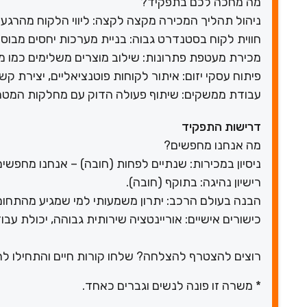
מה מחכה לכם בתפקיד?
ניהול תהליך המכירה מקצה לקצה: ליווי הלקוח מהרג
חווית לקוח בסטנדרט גבוה: בניית מערכות יחסים מבוסס
מכירת מעטפת פתרונות: שילוב מוצרים משלימים כמו מימו
פיתוח עסקי יזום: איתור לקוחות פוטנציאליים, יצירת קש
עבודת ממשקים: שיתוף פעולה הדוק עם מחלקות המטה 
דרישות התפקיד
מה אנחנו מחפשים?
ניסיון במכירות: שנתיים לפחות (חובה) – אנחנו מחפשי
רישיון נהיגה: בתוקף (חובה).
הבנה בעולם הרכב: יתרון משמעותי למי שמגיע מהתחום
כישורים אישיים: אוריינטציה שירותית גבוהה, יכולת ע
רוצים להצטרף להצלחה? שלחו קורות חיים והתחילו לה
* משרה זו פונה לנשים וגברים כאחד.