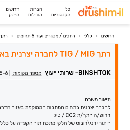
כל
חברות
דרושים
הקטגוריות
מובילות
הייטק
דרושים
כללי
רתכים / מסגרים ועוד 5 תחומים
רתך TIG / MIG לחברה יצרנית באזו
>
>
>
רתך TIG / MIG לחברה יצרנית באזור חדרה
BINSHTOK- שרותי ייעוץ
מספר מקומות
|
5-6 שנים
תיאור משרה
לחברה יצרנית בתחום המתכות הממוקמת באזור חדרה
דרוש/ה חתך/ת CO2 / טיג
ריתוך ידני\רובוט של חלקי מתכת תוך הקפדה על כללי