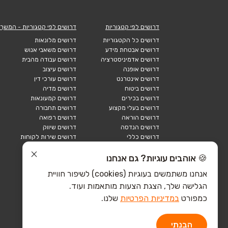
דרושים לפי קטגוריות
דרושים לפי קטגוריות - המשך
דרושים כל הקטגוריות
דרושים מלונאות
דרושים אבטחת מידע
דרושים משאבי אנוש
דרושים אדמיניסטרציה
דרושים עבודה מהבית
דרושים אופנה
דרושים עיצוב
דרושים אינטרנט
דרושים עורכי דין
דרושים ביטוח
דרושים מדיה
דרושים בכירים
דרושים קמעונאות
דרושים בעלי מקצוע
דרושים תחבורה
דרושים הוראה
דרושים רפואה
דרושים הנדסה
דרושים שיווק
דרושים כללי
דרושים שירות לקוחות
דרושים כספים
דרושים אבטחה
דרושים לוגיסטיקה
דרושים תיירות
🍪 אוהבים עוגיות? גם אנחנו
דרושים ביוטק
דרושים תעשייה
אנחנו משתמשים בעוגיות (cookies) לשיפור חוויית
דרושים מכירות
הייטק כללי
הגלישה שלך, הצגת הצעות מותאמות ועוד.
הייטק חומרה
הייטק תוכנה
כמפורט
במדיניות הפרטיות
שלנו.
הבנתי