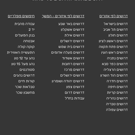
דרושים לפי אזורים
דרושים לפי איזורים - המשך
חיפושים פופלריים
דרושים בישראל
דרושים באר שבע
עבודה מהבית
דרושים תל אביב
דרושים אשקלון
יד 2
דרושים חולון
דרושים אילת
בנק הפועלים
דרושים ראשון לציון
דרושים ירושלים
אבטחה
דרושים פתח תקווה
דרושים בית שמש
קוקה קולה
דרושים ראש העין
דרושים מעלה אדומים
התעשייה האווירית
דרושים נתניה
דרושים אשדוד
נהג עד 12 טון
דרושים כפר סבא
דרושים רחובות
נהג מעל 15 טון
דרושים הרצליה
דרושים מרכז
סטודנטים
דרושים הוד השרון
דרושים ירושלים
דרושים נהגים
דרושים חדרה
דרושים יהודה ושומרון
קורות חיים
דרושים חיפה
דרושים צפון
טבלאות שכר
דרושים קריות
דרושים דרום
מחשבון שכר
דרושים נהריה
עבודות בחו"ל
דרושים טבריה
דרושים עפולה