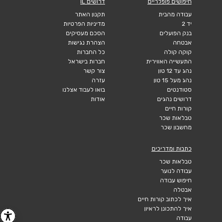
חיפושים פופלריים
דרושים IL
עבודה מהבית
תקנון האתר
יד 2
מדיניות הפרטיות
בנק הפועלים
הסכם מעסיקים
אבטחה
הצהרת נגישות
קוקה קולה
כל החברות
התעשייה האווירית
חברות בישראל
נהג עד 12 טון
צור קשר
נהג מעל 15 טון
עזרה
סטודנטים
בואו לעבוד אצלנו
דרושים נהגים
אודות
קורות חיים
טבלאות שכר
מחשבון שכר
כתבות ומדריכים
טבלאות שכר
עבודה לנוער
חיפוש עבודה
אבטלה
איך לכתוב קורות חיים
איך להתכונן לראיון
עבודה