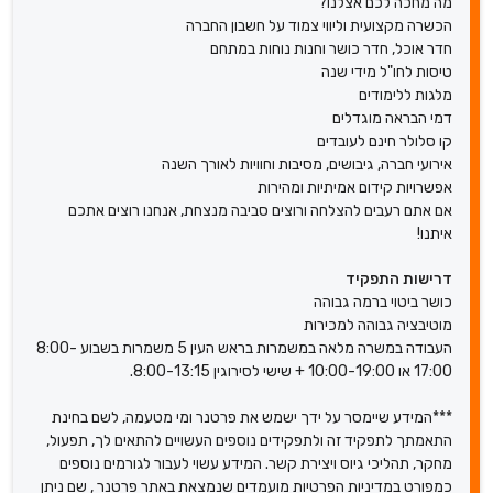
מה מחכה לכם אצלנו?
הכשרה מקצועית וליווי צמוד על חשבון החברה
חדר אוכל, חדר כושר וחנות נוחות במתחם
טיסות לחו"ל מידי שנה
מלגות ללימודים
דמי הבראה מוגדלים
קו סלולר חינם לעובדים
אירועי חברה, גיבושים, מסיבות וחוויות לאורך השנה
אפשרויות קידום אמיתיות ומהירות
אם אתם רעבים להצלחה ורוצים סביבה מנצחת, אנחנו רוצים אתכם
איתנו!
דרישות התפקיד
כושר ביטוי ברמה גבוהה
מוטיבציה גבוהה למכירות
העבודה במשרה מלאה במשמרות בראש העין 5 משמרות בשבוע 8:00-
17:00 או 10:00-19:00 + שישי לסירוגין 8:00-13:15.
***המידע שיימסר על ידך ישמש את פרטנר ומי מטעמה, לשם בחינת
התאמתך לתפקיד זה ולתפקידים נוספים העשויים להתאים לך, תפעול,
מחקר, תהליכי גיוס ויצירת קשר. המידע עשוי לעבור לגורמים נוספים
כמפורט במדיניות הפרטיות מועמדים שנמצאת באתר פרטנר , שם ניתן