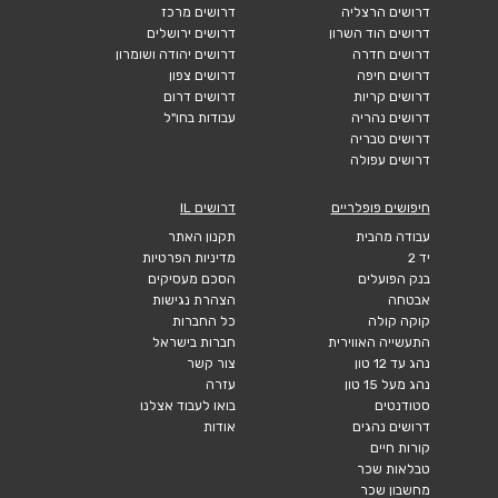
דרושים הרצליה
דרושים מרכז
דרושים הוד השרון
דרושים ירושלים
דרושים חדרה
דרושים יהודה ושומרון
דרושים חיפה
דרושים צפון
דרושים קריות
דרושים דרום
דרושים נהריה
עבודות בחו"ל
דרושים טבריה
דרושים עפולה
חיפושים פופלריים
דרושים IL
עבודה מהבית
תקנון האתר
יד 2
מדיניות הפרטיות
בנק הפועלים
הסכם מעסיקים
אבטחה
הצהרת נגישות
קוקה קולה
כל החברות
התעשייה האווירית
חברות בישראל
נהג עד 12 טון
צור קשר
נהג מעל 15 טון
עזרה
סטודנטים
בואו לעבוד אצלנו
דרושים נהגים
אודות
קורות חיים
טבלאות שכר
מחשבון שכר