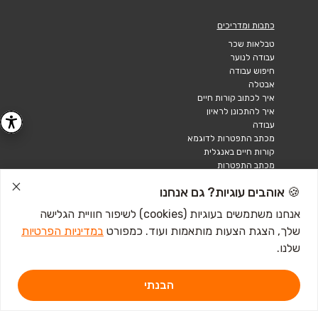
כתבות ומדריכים
טבלאות שכר
עבודה לנוער
חיפוש עבודה
אבטלה
איך לכתוב קורות חיים
איך להתכונן לראיון
עבודה
מכתב התפטרות לדוגמא
קורות חיים באנגלית
מכתב התפטרות
🍪 אוהבים עוגיות? גם אנחנו
אנחנו משתמשים בעוגיות (cookies) לשיפור חוויית הגלישה
שלך, הצגת הצעות מותאמות ועוד. כמפורט
במדיניות הפרטיות
שלנו.
הבנתי
דרושים IL - מגשימים 1, פתח תקווה. ליצירת קשר
לחץ כאן
אתר זה מוגן באמצעות Google reCAPTCHA ומחוייב ל-
מדיניות הפרטיות
וכן
תנאי השירות
של Google