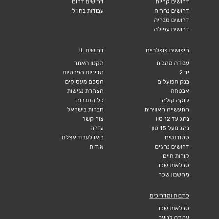
דרושים קריות
דרושים דרום
דרושים נהריה
עבודות בחו"ל
דרושים טבריה
דרושים עפולה
חיפושים פופלריים
דרושים IL
עבודה מהבית
תקנון האתר
יד 2
מדיניות הפרטיות
בנק הפועלים
הסכם מעסיקים
אבטחה
הצהרת נגישות
קוקה קולה
כל החברות
התעשייה האווירית
חברות בישראל
נהג עד 12 טון
צור קשר
נהג מעל 15 טון
עזרה
סטודנטים
בואו לעבוד אצלנו
דרושים נהגים
אודות
קורות חיים
טבלאות שכר
מחשבון שכר
כתבות ומדריכים
טבלאות שכר
עבודה לנוער