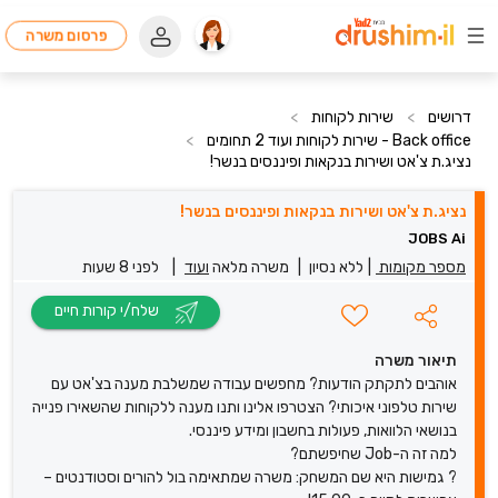
פרסום משרה
דרושים
>
שירות לקוחות
>
Back office - שירות לקוחות ועוד 2 תחומים
>
נציג.ת צ'אט ושירות בנקאות ופיננסים בנשר!
נציג.ת צ'אט ושירות בנקאות ופיננסים בנשר!
JOBS Ai
מספר מקומות
|
ללא נסיון
|
משרה מלאה
ועוד
|
לפני 8 שעות
שלח/י קורות חיים
תיאור משרה
אוהבים לתקתק הודעות? מחפשים עבודה שמשלבת מענה בצ'אט עם
שירות טלפוני איכותי? הצטרפו אלינו ותנו מענה ללקוחות שהשאירו פנייה
בנושאי הלוואות, פעולות בחשבון ומידע פיננסי.
למה זה ה-Job שחיפשתם?
? גמישות היא שם המשחק: משרה שמתאימה בול להורים וסטודנטים –