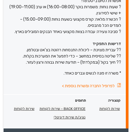
אפשרות לסיום ב-15:00!
? שעות נוחות: משמרות בוקר (08:00–16:00) או ערב (11:00–19:00)
+ שישי לסירוגין.
? הכשרה מלאה: קורס מקצועי בשעות נוחות (09:00–15:00) –
לומדים הכל מהבסיס.
? סביבה צעירה: עבודה בצוות מקצועי באחד הבנקים המובילים בארץ.
דרישות התפקיד
?? עברית מצוינת – ליכולת התנסחות רהוטה בצ'אט ובטלפון.
?? שליטה בסיסית במחשב – כדי לתפעל את המערכות בקלות.
?? חיוך בקול (ובמקלדת!) – תודעת שירות גבוהה ורצון לעזור.
* משרה זו פונה לנשים וגברים כאחד.
לפרופיל החברה ומשרות נוספות
>
קטגוריה
תחומים
שירות לקוחות
BACK OFFICE - שירות לקוחות
שירות לקוחות
נציג/ת שירות דיגיטלי