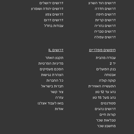
דרושים הוד השרון
דרושים ירושלים
דרושים חדרה
דרושים יהודה ושומרון
דרושים חיפה
דרושים צפון
דרושים קריות
דרושים דרום
דרושים נהריה
עבודות בחו"ל
דרושים טבריה
דרושים עפולה
חיפושים פופלריים
דרושים IL
עבודה מהבית
תקנון האתר
יד 2
מדיניות הפרטיות
בנק הפועלים
הסכם מעסיקים
אבטחה
הצהרת נגישות
קוקה קולה
כל החברות
התעשייה האווירית
חברות בישראל
נהג עד 12 טון
צור קשר
נהג מעל 15 טון
עזרה
סטודנטים
בואו לעבוד אצלנו
דרושים נהגים
אודות
קורות חיים
טבלאות שכר
מחשבון שכר