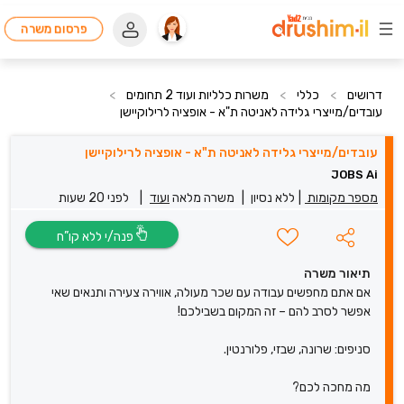
פרסום משרה
דרושים
>
כללי
>
משרות כלליות ועוד 2 תחומים
>
עובדים/מייצרי גלידה לאניטה ת"א - אופציה לרילוקיישן
עובדים/מייצרי גלידה לאניטה ת"א - אופציה לרילוקיישן
JOBS Ai
מספר מקומות
|
ללא נסיון
|
משרה מלאה
ועוד
|
לפני 20 שעות
פנה/י ללא קו”ח
תיאור משרה
אם אתם מחפשים עבודה עם שכר מעולה, אווירה צעירה ותנאים שאי
אפשר לסרב להם – זה המקום בשבילכם!
סניפים: שרונה, שבזי, פלורנטין.
מה מחכה לכם?