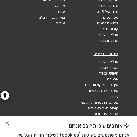
נהג עד 12 טון
צור קשר
נהג מעל 15 טון
עזרה
סטודנטים
בואו לעבוד אצלנו
דרושים נהגים
אודות
קורות חיים
טבלאות שכר
מחשבון שכר
כתבות ומדריכים
טבלאות שכר
עבודה לנוער
חיפוש עבודה
אבטלה
איך לכתוב קורות חיים
איך להתכונן לראיון
עבודה
מכתב התפטרות לדוגמא
קורות חיים באנגלית
מכתב התפטרות
🍪 אוהבים עוגיות? גם אנחנו
אנחנו משתמשים בעוגיות (cookies) לשיפור חוויית הגלישה