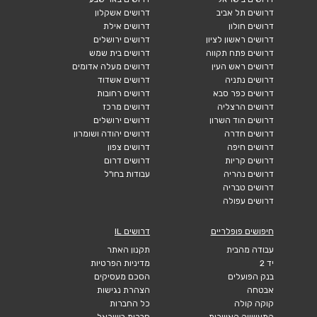
דרושים תל אביב
דרושים אשקלון
דרושים חולון
דרושים אילת
דרושים ראשון לציון
דרושים ירושלים
דרושים פתח תקווה
דרושים בית שמש
דרושים ראש העין
דרושים מעלה אדומים
דרושים נתניה
דרושים אשדוד
דרושים כפר סבא
דרושים רחובות
דרושים הרצליה
דרושים מרכז
דרושים הוד השרון
דרושים ירושלים
דרושים חדרה
דרושים יהודה ושומרון
דרושים חיפה
דרושים צפון
דרושים קריות
דרושים דרום
דרושים נהריה
עבודות בחו"ל
דרושים טבריה
דרושים עפולה
חיפושים פופלריים
דרושים IL
עבודה מהבית
תקנון האתר
יד 2
מדיניות הפרטיות
בנק הפועלים
הסכם מעסיקים
אבטחה
הצהרת נגישות
קוקה קולה
כל החברות
התעשייה האווירית
חברות בישראל