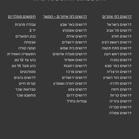
דרושים לפי אזורים
דרושים לפי איזורים - המשך
חיפושים פופלריים
דרושים בישראל
דרושים באר שבע
עבודה מהבית
דרושים תל אביב
דרושים אשקלון
יד 2
דרושים חולון
דרושים אילת
בנק הפועלים
דרושים ראשון לציון
דרושים ירושלים
אבטחה
דרושים פתח תקווה
דרושים בית שמש
קוקה קולה
דרושים ראש העין
דרושים מעלה אדומים
התעשייה האווירית
דרושים נתניה
דרושים אשדוד
נהג עד 12 טון
דרושים כפר סבא
דרושים רחובות
נהג מעל 15 טון
דרושים הרצליה
דרושים מרכז
סטודנטים
דרושים הוד השרון
דרושים ירושלים
דרושים נהגים
דרושים חדרה
דרושים יהודה ושומרון
קורות חיים
דרושים חיפה
דרושים צפון
טבלאות שכר
דרושים קריות
דרושים דרום
מחשבון שכר
דרושים נהריה
עבודות בחו"ל
דרושים טבריה
דרושים עפולה