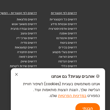
דרושים לפי קטגוריות
דרושים לפי קטגוריות - המשך
דרושים כל הקטגוריות
דרושים מלונאות
דרושים אבטחת מידע
דרושים משאבי אנוש
דרושים אדמיניסטרציה
דרושים עבודה מהבית
דרושים אופנה
דרושים עיצוב
דרושים אינטרנט
דרושים עורכי דין
דרושים ביטוח
דרושים מדיה
דרושים בכירים
דרושים קמעונאות
דרושים בעלי מקצוע
דרושים תחבורה
דרושים הוראה
דרושים רפואה
דרושים הנדסה
דרושים שיווק
דרושים כללי
דרושים שירות לקוחות
דרושים כספים
דרושים אבטחה
דרושים לוגיסטיקה
דרושים תיירות
🍪 אוהבים עוגיות? גם אנחנו
דרושים ביוטק
דרושים תעשייה
אנחנו משתמשים בעוגיות (cookies) לשיפור חוויית
דרושים מכירות
הייטק כללי
הגלישה שלך, הצגת הצעות מותאמות ועוד.
הייטק חומרה
הייטק תוכנה
כמפורט
במדיניות הפרטיות
שלנו.
הבנתי