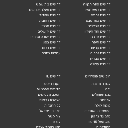
דרושים פתח תקווה
דרושים בית שמש
דרושים ראש העין
דרושים מעלה אדומים
דרושים נתניה
דרושים אשדוד
דרושים כפר סבא
דרושים רחובות
דרושים הרצליה
דרושים מרכז
דרושים הוד השרון
דרושים ירושלים
דרושים חדרה
דרושים יהודה ושומרון
דרושים חיפה
דרושים צפון
דרושים קריות
דרושים דרום
דרושים נהריה
עבודות בחו"ל
דרושים טבריה
דרושים עפולה
חיפושים פופלריים
דרושים IL
עבודה מהבית
תקנון האתר
יד 2
מדיניות הפרטיות
בנק הפועלים
הסכם מעסיקים
אבטחה
הצהרת נגישות
קוקה קולה
כל החברות
התעשייה האווירית
חברות בישראל
נהג עד 12 טון
צור קשר
נהג מעל 15 טון
עזרה
סטודנטים
בואו לעבוד אצלנו