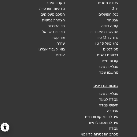
עבודה מהבית
תקנון האתר
יד 2
מדיניות הפרטיות
בנק הפועלים
הסכם מעסיקים
אבטחה
הצהרת נגישות
קוקה קולה
כל החברות
התעשייה האווירית
חברות בישראל
נהג עד 12 טון
צור קשר
נהג מעל 15 טון
עזרה
סטודנטים
בואו לעבוד אצלנו
דרושים נהגים
אודות
קורות חיים
טבלאות שכר
מחשבון שכר
כתבות ומדריכים
טבלאות שכר
עבודה לנוער
חיפוש עבודה
אבטלה
איך לכתוב קורות חיים
איך להתכונן לראיון
עבודה
מכתב התפטרות לדוגמא