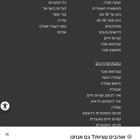
קוקה קולה
כל החברות
התעשייה האווירית
חברות בישראל
נהג עד 12 טון
צור קשר
נהג מעל 15 טון
עזרה
סטודנטים
בואו לעבוד אצלנו
דרושים נהגים
אודות
קורות חיים
טבלאות שכר
מחשבון שכר
כתבות ומדריכים
טבלאות שכר
עבודה לנוער
חיפוש עבודה
אבטלה
איך לכתוב קורות חיים
איך להתכונן לראיון
עבודה
מכתב התפטרות לדוגמא
קורות חיים באנגלית
מכתב התפטרות
🍪 אוהבים עוגיות? גם אנחנו