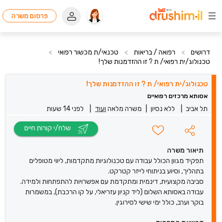
פרסום משרה
דרושים
>
רפואה / בריאות
>
טכנאי/ת מכשור רפואי
>
טכנולוג/ית רפואי/ ת ? זו ההזדמנות שלך!
טכנולוג/ית רפואי/ ת ? זו ההזדמנות שלך!
אסותא מרכזים רפואיים
תל אביב
|
ללא נסיון
|
משרה מלאה
ועוד
|
לפני 14 שעות
שלח/י קורות חיים
תיאור משרה
תפקיד מגוון הכולל עבודה עם טכנולוגיות מתקדמות, ליווי מטופלים
בתהליך, וסיוע בניתוחי לייזר קטרקט.
סביבה מקצועית, דינמית ומתקדמת עם אפשרויות להתפתחות ולמידה.
עבודה באסותא השלום (ליד קניון עזריאלי, על קו הרכבת), במשמרות
בוקר וערב, כולל ימי שישי לסירוגין.