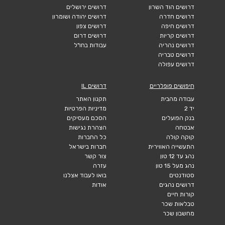
דרושים הוד השרון
דרושים ירושלים
דרושים חדרה
דרושים יהודה ושומרון
דרושים חיפה
דרושים צפון
דרושים קריות
דרושים דרום
דרושים נהריה
עבודות בחו"ל
דרושים טבריה
דרושים עפולה
חיפושים פופלריים
דרושים IL
עבודה מהבית
תקנון האתר
יד 2
מדיניות הפרטיות
בנק הפועלים
הסכם מעסיקים
אבטחה
הצהרת נגישות
קוקה קולה
כל החברות
התעשייה האווירית
חברות בישראל
נהג עד 12 טון
צור קשר
נהג מעל 15 טון
עזרה
סטודנטים
בואו לעבוד אצלנו
דרושים נהגים
אודות
קורות חיים
טבלאות שכר
מחשבון שכר