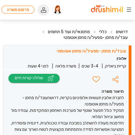
פרסום משרה
דרושים
>
כללי
>
מחסנאי/ת ועוד 5 תחומים
>
עובד/ת מחסן -מפעיל/ה מחסן אוטומטי
עובד/ת מחסן -מפעיל/ה מחסן אוטומטי
אלובין
קריית ביאליק
|
3-4 שנים
|
משרה מלאה
|
לפני 4 שעות
שלח/י קורות חיים
תיאור משרה
לחברת אלובין תעשיות אלומיניום בקריות, דרושהעובד/ת מחסן -
מפעיל/ה מחסן אוטומטי.
תפקיד כולל תפעול שוטף של מערכות האחסון המתקדמות, עבודה מול
מחשב וניהול המלאי.
הזדמנות מעולה להשתלב בסביבת עבודה טכנולוגית, דינמית ומסודרת,
המציעה אפשרויות למידה והתפתחות מקצועית לטווח הארוך עם צוות