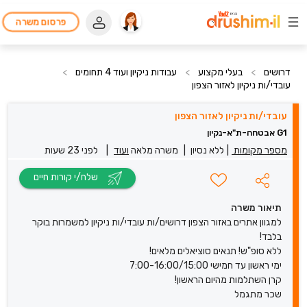
פרסום משרה
דרושים
>
בעלי מקצוע
>
עבודות ניקיון ועוד 4 תחומים
>
עובדי/ות ניקיון לאזור הצפון
עובדי/ות ניקיון לאזור הצפון
G1 אבטחה-ת"א-נקיון
מספר מקומות
|
ללא נסיון
|
משרה מלאה
ועוד
|
לפני 23 שעות
שלח/י קורות חיים
תיאור משרה
למגוון אתרים באזור הצפון דרושים/ות עובדי/ות ניקיון למשמרות בוקר
בלבד!
ללא סופ"ש! תנאים סוציאלים מלאים!
ימי ראשון עד חמישי 7:00-16:00/15:00
קרן השתלמות מהיום הראשון!
שכר מתגמל