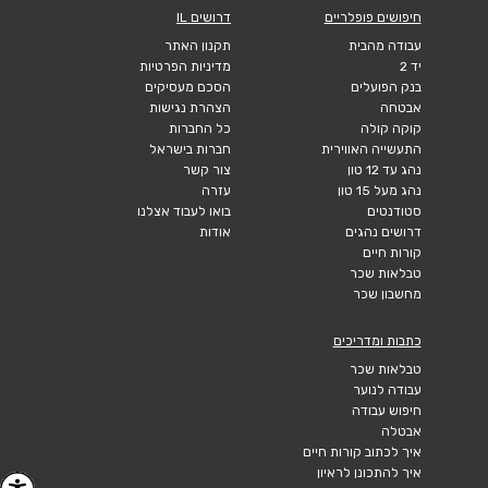
חיפושים פופלריים
דרושים IL
עבודה מהבית
תקנון האתר
יד 2
מדיניות הפרטיות
בנק הפועלים
הסכם מעסיקים
אבטחה
הצהרת נגישות
קוקה קולה
כל החברות
התעשייה האווירית
חברות בישראל
נהג עד 12 טון
צור קשר
נהג מעל 15 טון
עזרה
סטודנטים
בואו לעבוד אצלנו
דרושים נהגים
אודות
קורות חיים
טבלאות שכר
מחשבון שכר
כתבות ומדריכים
טבלאות שכר
עבודה לנוער
חיפוש עבודה
אבטלה
איך לכתוב קורות חיים
איך להתכונן לראיון