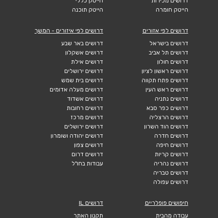
דרושים מכירות
הייטק כללי
הייטק חומרה
הייטק תוכנה
דרושים לפי אזורים
דרושים לפי איזורים - המשך
דרושים בישראל
דרושים באר שבע
דרושים תל אביב
דרושים אשקלון
דרושים חולון
דרושים אילת
דרושים ראשון לציון
דרושים ירושלים
דרושים פתח תקווה
דרושים בית שמש
דרושים ראש העין
דרושים מעלה אדומים
דרושים נתניה
דרושים אשדוד
דרושים כפר סבא
דרושים רחובות
דרושים הרצליה
דרושים מרכז
דרושים הוד השרון
דרושים ירושלים
דרושים חדרה
דרושים יהודה ושומרון
דרושים חיפה
דרושים צפון
דרושים קריות
דרושים דרום
דרושים נהריה
עבודות בחו"ל
דרושים טבריה
דרושים עפולה
חיפושים פופלריים
דרושים IL
עבודה מהבית
תקנון האתר