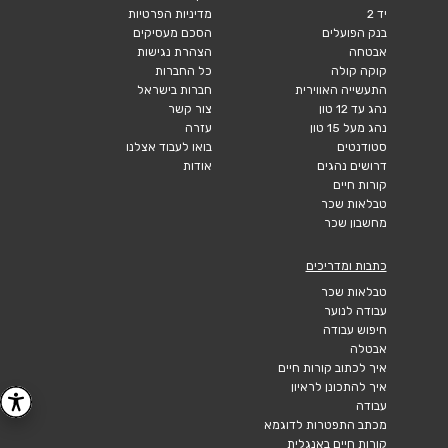
יד 2
מדיניות הפרטיות
בנק הפועלים
הסכם מעסיקים
אבטחה
הצהרת נגישות
קוקה קולה
כל החברות
התעשייה האווירית
חברות בישראל
נהג עד 12 טון
צור קשר
נהג מעל 15 טון
עזרה
סטודנטים
בואו לעבוד אצלנו
דרושים נהגים
אודות
קורות חיים
טבלאות שכר
מחשבון שכר
כתבות ומדריכים
טבלאות שכר
עבודה לנוער
חיפוש עבודה
אבטלה
איך לכתוב קורות חיים
איך להתכונן לראיון
עבודה
מכתב התפטרות לדוגמא
קורות חיים באנגלית