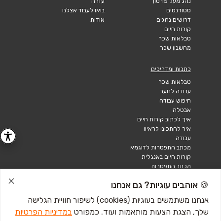
נהג מעל 15 טון
עזרה
סטודנטים
בואו לעבוד אצלנו
דרושים נהגים
אודות
קורות חיים
טבלאות שכר
מחשבון שכר
כתבות ומדריכים
טבלאות שכר
עבודה לנוער
חיפוש עבודה
אבטלה
איך לכתוב קורות חיים
איך להתכונן לראיון
עבודה
מכתב התפטרות לדוגמא
קורות חיים באנגלית
מכתב התפטרות
🍪 אוהבים עוגיות? גם אנחנו
אנחנו משתמשים בעוגיות (cookies) לשיפור חוויית הגלישה
שלך, הצגת הצעות מותאמות ועוד. כמפורט
במדיניות הפרטיות