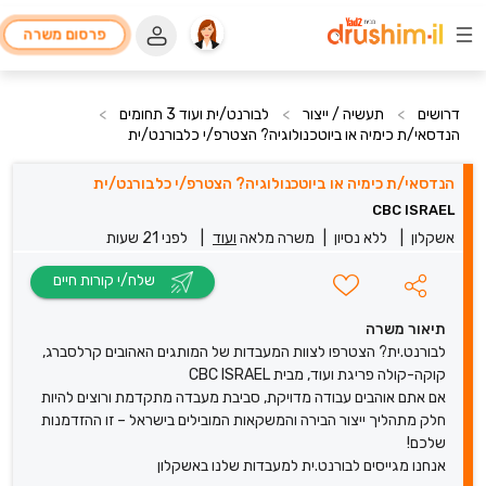
פרסום משרה
דרושים
>
תעשיה / ייצור
>
לבורנט/ית ועוד 3 תחומים
>
הנדסאי/ת כימיה או ביוטכנולוגיה? הצטרפ/י כלבורנט/ית
הנדסאי/ת כימיה או ביוטכנולוגיה? הצטרפ/י כלבורנט/ית
CBC ISRAEL
אשקלון
|
ללא נסיון
|
משרה מלאה
ועוד
|
לפני 21 שעות
שלח/י קורות חיים
תיאור משרה
לבורנט.ית? הצטרפו לצוות המעבדות של המותגים האהובים קרלסברג,
קוקה-קולה פריגת ועוד, מבית CBC ISRAEL
אם אתם אוהבים עבודה מדויקת, סביבת מעבדה מתקדמת ורוצים להיות
חלק מתהליך ייצור הבירה והמשקאות המובילים בישראל – זו ההזדמנות
שלכם!
אנחנו מגייסים לבורנט.ית למעבדות שלנו באשקלון