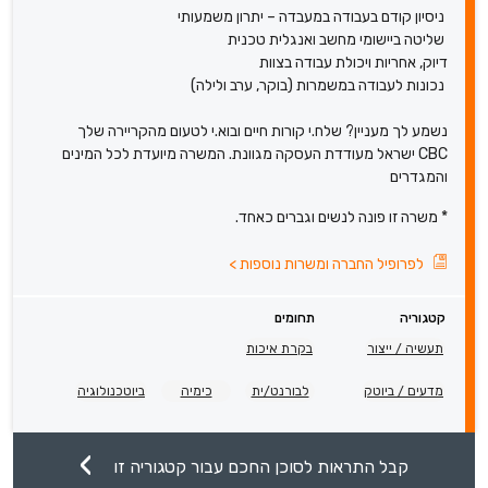
ניסיון קודם בעבודה במעבדה – יתרון משמעותי
שליטה ביישומי מחשב ואנגלית טכנית
דיוק, אחריות ויכולת עבודה בצוות
נכונות לעבודה במשמרות (בוקר, ערב ולילה)
נשמע לך מעניין? שלח.י קורות חיים ובוא.י לטעום מהקריירה שלך
CBC ישראל מעודדת העסקה מגוונת. המשרה מיועדת לכל המינים
והמגדרים
* משרה זו פונה לנשים וגברים כאחד.
לפרופיל החברה ומשרות נוספות
>
קטגוריה
תחומים
תעשיה / ייצור
בקרת איכות
מדעים / ביוטק
לבורנט/ית
כימיה
ביוטכנולוגיה
קבל התראות לסוכן החכם עבור קטגוריה זו