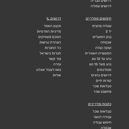
דרושים טבריה
דרושים עפולה
חיפושים פופלריים
דרושים IL
עבודה מהבית
תקנון האתר
יד 2
מדיניות הפרטיות
בנק הפועלים
הסכם מעסיקים
אבטחה
הצהרת נגישות
קוקה קולה
כל החברות
התעשייה האווירית
חברות בישראל
נהג עד 12 טון
צור קשר
נהג מעל 15 טון
עזרה
סטודנטים
בואו לעבוד אצלנו
דרושים נהגים
אודות
קורות חיים
טבלאות שכר
מחשבון שכר
כתבות ומדריכים
טבלאות שכר
עבודה לנוער
חיפוש עבודה
אבטלה