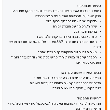
טעימה מהתפקיד:
במעבדות בקרת האיכות שלנו תעבדו עם טכנולוגיות מתקדמות ותהיו
חלק משמעותי מהבטחת האיכות של מוצרי החברה:
• בדיקות של מוצרים בתהליך ובסוף ייצור
• שחרור/ חסימה של תוצרת גמורה
• בדיקת חומרי גלם
• סיורים קבועים בקווי הייצור ובדיקות תו"כ תהליך
• תיעוד תוצאות בתוכנת ה-SAP ועבודה על מכשור עם תוכנות מחשב
שונות
• טעימות יומיות של משקאות קלים לפני שחרור
• הקפדה על כיול, בטיחות ותחזוקה שוטפת של ציוד המעבדה והציוד
האנליטי בקווי הייצור
הטעם המיוחד שמחכה לך כאן:
סביבת עבודה חדשנית ויציבה במותג בינלאומי מוביל
הזדמנות להתפתח מקצועית בתחום המעבדות והאיכות
צוות מקצועי, תומך ומלא גאוות יחידה
דרישות התפקיד
הנדסאי.ת / תואר ראשון בתחומי כימיה / ביוטכנולוגיה / מיקרוביולוגיה /
מדעי החיים – חובה