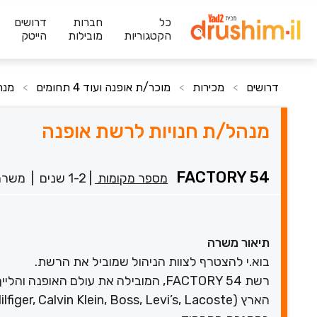
כל
חברות
דרושים
הקטגוריות
מובילות
הייטק
דרושים
מכירות
מוכר/ת אופנה ועוד 4 תחומים
מנה
>
>
>
מנהל/ת חנויות לרשת אופנה
FACTORY 54
מספר מקומות
|
1-2 שנים
|
משרה
תיאור משרה
בוא.י להצטרף לצוות הניהול שמוביל את הרשת.
רשת FACTORY 54, המובילה את עולם האופ
הארץ (Polo Ralph Lauren, Tommy Hilfiger, Calvin Klein, Boss, Levi’s, Lacoste וכו׳)