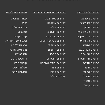
דרושים לפי אזורים
דרושים לפי איזורים - המשך
חיפושים פופלריים
דרושים בישראל
דרושים באר שבע
עבודה מהבית
דרושים תל אביב
דרושים אשקלון
יד 2
דרושים חולון
דרושים אילת
בנק הפועלים
דרושים ראשון לציון
דרושים ירושלים
אבטחה
דרושים פתח תקווה
דרושים בית שמש
קוקה קולה
דרושים ראש העין
דרושים מעלה אדומים
התעשייה האווירית
דרושים נתניה
דרושים אשדוד
נהג עד 12 טון
דרושים כפר סבא
דרושים רחובות
נהג מעל 15 טון
דרושים הרצליה
דרושים מרכז
סטודנטים
דרושים הוד השרון
דרושים ירושלים
דרושים נהגים
דרושים חדרה
דרושים יהודה ושומרון
קורות חיים
דרושים חיפה
דרושים צפון
טבלאות שכר
דרושים קריות
דרושים דרום
מחשבון שכר
דרושים נהריה
עבודות בחו"ל
דרושים טבריה
דרושים עפולה