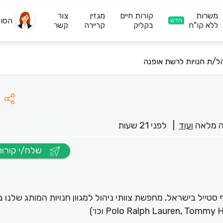
משרות
קורות חיים
מגזין
צור
הסו
חדש
ללא קו"ח
בקליק
קריירה
קשר
ל/ת חנויות לרשת אופנה
 מלאה
ועוד
|
לפני 21 שעות
שלח/י קורות חיים
נה והלייף סטייל בישראל, מחפשת צוותי ניהול למגוון חנויות המותג שלנו 