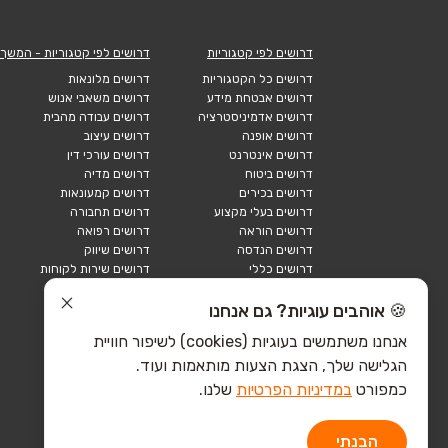
דרושים לפי קטגוריות
דרושים לפי קטגוריות - המשך
דרושים כל הקטגוריות
דרושים מלונאות
דרושים אבטחת מידע
דרושים משאבי אנוש
דרושים אדמיניסטרציה
דרושים עבודה מהבית
דרושים אופנה
דרושים עיצוב
דרושים אינטרנט
דרושים עורכי דין
דרושים ביטוח
דרושים מדיה
דרושים בכירים
דרושים קמעונאות
דרושים בעלי מקצוע
דרושים תחבורה
דרושים הוראה
דרושים רפואה
דרושים הנדסה
דרושים שיווק
דרושים כללי
דרושים שירות לקוחות
דרושים כספים
דרושים אבטחה
דרושים לוגיסטיקה
דרושים תיירות
🍪 אוהבים עוגיות? גם אנחנו
דרושים ביוטק
דרושים תעשייה
אנחנו משתמשים בעוגיות (cookies) לשיפור חוויית
דרושים מכירות
הייטק כללי
הגלישה שלך, הצגת הצעות מותאמות ועוד.
הייטק חומרה
הייטק תוכנה
כמפורט
במדיניות הפרטיות
שלנו.
הבנתי