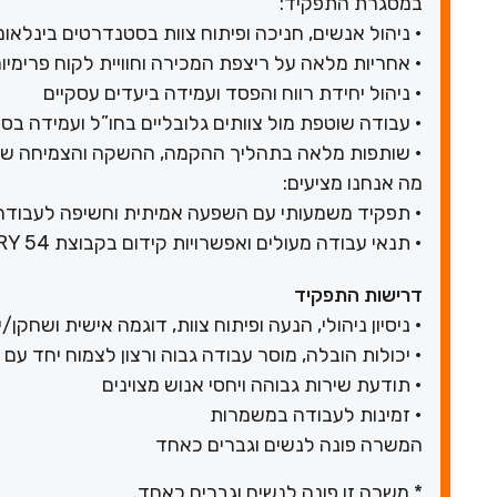
במסגרת התפקיד:
• ניהול אנשים, חניכה ופיתוח צוות בסטנדרטים בינלאומ
• אחריות מלאה על ריצפת המכירה וחוויית לקוח פרימיו
• ניהול יחידת רווח והפסד ועמידה ביעדים עסקיים
• עבודה שוטפת מול צוותים גלובליים בחו”ל ועמידה בס
• שותפות מלאה בתהליך ההקמה, ההשקה והצמיחה של
מה אנחנו מציעים:
• תפקיד משמעותי עם השפעה אמיתית וחשיפה לעבודה
• תנאי עבודה מעולים ואפשרויות קידום בקבוצת FACTORY 54
דרישות התפקיד
• ניסיון ניהולי, הנעה ופיתוח צוות, דוגמה אישית ושחקן
• יכולות הובלה, מוסר עבודה גבוה ורצון לצמוח יחד עם
• תודעת שירות גבוהה ויחסי אנוש מצוינים
• זמינות לעבודה במשמרות
המשרה פונה לנשים וגברים כאחד
* משרה זו פונה לנשים וגברים כאחד.