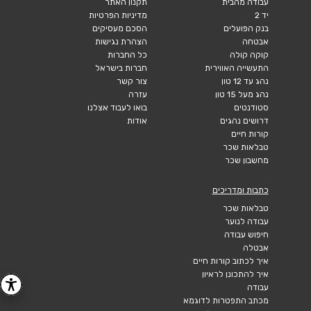
עבודה מהבית
תקנון האתר
יד 2
מדיניות הפרטיות
בנק הפועלים
הסכם מעסיקים
אבטחה
הצהרת נגישות
קוקה קולה
כל החברות
התעשייה האווירית
חברות בישראל
נהג עד 12 טון
צור קשר
נהג מעל 15 טון
עזרה
סטודנטים
בואו לעבוד אצלנו
דרושים נהגים
אודות
קורות חיים
טבלאות שכר
מחשבון שכר
כתבות ומדריכים
טבלאות שכר
עבודה לנוער
חיפוש עבודה
אבטלה
איך לכתוב קורות חיים
איך להתכונן לראיון
עבודה
מכתב התפטרות לדוגמא