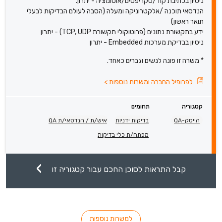
ניסיון בכתיבת קוד/סקריפטים/אוטומציה - יתרון.
הנדסאי תוכנה /אלקטרוניקה ומעלה (הסבה לעולם הבדיקות לבעלי
תואר ראשון)
ידע בתקשורת נתונים (פרוטוקולי תקשורת TCP, UDP) - יתרון
ניסיון בבדיקת מערכות Embedded - יתרון
* משרה זו פונה לנשים וגברים כאחד.
לפרופיל החברה ומשרות נוספות
>
קטגוריה
תחומים
הייטק-QA
בדיקות ידניות
איש/ת / הנדסאי/ת QA
מפתח/ת כלי בדיקות
קבל התראות לסוכן החכם עבור קטגוריה זו
למשרות נוספות