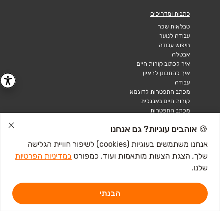
כתבות ומדריכים
טבלאות שכר
עבודה לנוער
חיפוש עבודה
אבטלה
איך לכתוב קורות חיים
איך להתכונן לראיון
עבודה
מכתב התפטרות לדוגמא
קורות חיים באנגלית
מכתב התפטרות
🍪 אוהבים עוגיות? גם אנחנו
אנחנו משתמשים בעוגיות (cookies) לשיפור חוויית הגלישה
שלך, הצגת הצעות מותאמות ועוד. כמפורט
במדיניות הפרטיות
שלנו.
הבנתי
דרושים IL - מגשימים 1, פתח תקווה. ליצירת קשר
לחץ כאן
אתר זה מוגן באמצעות Google reCAPTCHA ומחוייב ל-
מדיניות הפרטיות
וכן
תנאי השירות
של Google