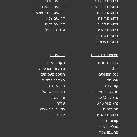
דרושים הרצליה
דרושים מרכז
דרושים הוד השרון
דרושים ירושלים
דרושים חדרה
דרושים יהודה ושומרון
דרושים חיפה
דרושים צפון
דרושים קריות
דרושים דרום
דרושים נהריה
עבודות בחו"ל
דרושים טבריה
דרושים עפולה
חיפושים פופלריים
דרושים IL
עבודה מהבית
תקנון האתר
יד 2
מדיניות הפרטיות
בנק הפועלים
הסכם מעסיקים
אבטחה
הצהרת נגישות
קוקה קולה
כל החברות
התעשייה האווירית
חברות בישראל
נהג עד 12 טון
צור קשר
נהג מעל 15 טון
עזרה
סטודנטים
בואו לעבוד אצלנו
דרושים נהגים
אודות
קורות חיים
טבלאות שכר
מחשבון שכר