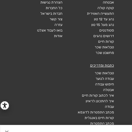
אבטחה
הצהרת נגישות
קוקה קולה
כל החברות
התעשייה האווירית
חברות בישראל
נהג עד 12 טון
צור קשר
נהג מעל 15 טון
עזרה
סטודנטים
בואו לעבוד אצלנו
דרושים נהגים
אודות
קורות חיים
טבלאות שכר
מחשבון שכר
כתבות ומדריכים
טבלאות שכר
עבודה לנוער
חיפוש עבודה
אבטלה
איך לכתוב קורות חיים
איך להתכונן לראיון
עבודה
מכתב התפטרות לדוגמא
קורות חיים באנגלית
מכתב התפטרות