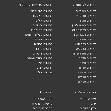
דרושים לפי אזורים
דרושים לפי איזורים - המשך
דרושים בישראל
דרושים באר שבע
דרושים תל אביב
דרושים אשקלון
דרושים חולון
דרושים אילת
דרושים ראשון לציון
דרושים ירושלים
דרושים פתח תקווה
דרושים בית שמש
דרושים ראש העין
דרושים מעלה אדומים
דרושים נתניה
דרושים אשדוד
דרושים כפר סבא
דרושים רחובות
דרושים הרצליה
דרושים מרכז
דרושים הוד השרון
דרושים ירושלים
דרושים חדרה
דרושים יהודה ושומרון
דרושים חיפה
דרושים צפון
דרושים קריות
דרושים דרום
דרושים נהריה
עבודות בחו"ל
דרושים טבריה
דרושים עפולה
חיפושים פופלריים
דרושים IL
עבודה מהבית
תקנון האתר
יד 2
מדיניות הפרטיות
בנק הפועלים
הסכם מעסיקים