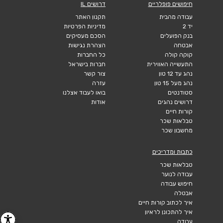
חיפושים פופלריים
דרושים IL
עבודה מהבית
תקנון האתר
יד 2
מדיניות הפרטיות
בנק הפועלים
הסכם מעסיקים
אבטחה
הצהרת נגישות
קוקה קולה
כל החברות
התעשייה האווירית
חברות בישראל
נהג עד 12 טון
צור קשר
נהג מעל 15 טון
עזרה
סטודנטים
בואו לעבוד אצלנו
דרושים נהגים
אודות
קורות חיים
טבלאות שכר
מחשבון שכר
כתבות ומדריכים
טבלאות שכר
עבודה לנוער
חיפוש עבודה
אבטלה
איך לכתוב קורות חיים
איך להתכונן לראיון
עבודה