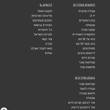
חיפושים פופלריים
דרושים IL
עבודה מהבית
תקנון האתר
יד 2
מדיניות הפרטיות
בנק הפועלים
הסכם מעסיקים
אבטחה
הצהרת נגישות
קוקה קולה
כל החברות
התעשייה האווירית
חברות בישראל
נהג עד 12 טון
צור קשר
נהג מעל 15 טון
עזרה
סטודנטים
בואו לעבוד אצלנו
דרושים נהגים
אודות
קורות חיים
טבלאות שכר
מחשבון שכר
כתבות ומדריכים
טבלאות שכר
עבודה לנוער
חיפוש עבודה
אבטלה
איך לכתוב קורות חיים
איך להתכונן לראיון