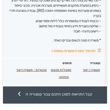
- הנדסאי מכונות/ הנדסאי קרקע מים ושפכים/ מפעיל דוודים- יתרון
- ניסיון בהפעלת מתקנים תעשייתיים, מערכות אנרגיה, מכוני טיפול
בשפכים ומערכות בשיטת האוסמוזה הפוכה (RO), עבודה בסביבת חדרי
בקרה
- נכונות לעבודה במשמרות כולל לילות וסופי שבוע
- שליטה בעברית וידע בסיסי בעבודה מול מחשב
- רישיון נהיגה- חובה
* משרה זו פונה לנשים וגברים כאחד.
לפרופיל החברה ומשרות נוספות
>
קטגוריה
תחומים
תעשיה / ייצור
מפעיל/ת מכונות
טכנאי/ת - תעשייה וייצור
תחזוקה
קבל התראות לסוכן החכם עבור קטגוריה זו