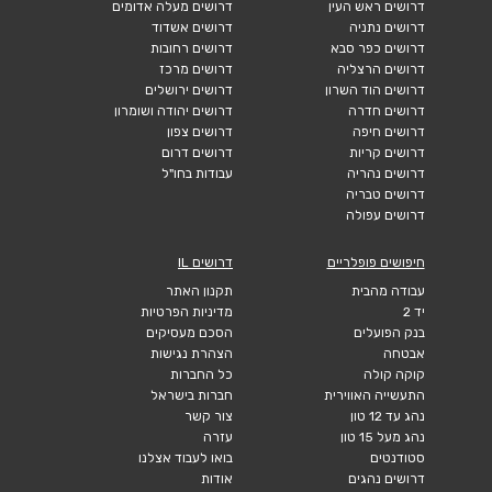
דרושים ראש העין
דרושים מעלה אדומים
דרושים נתניה
דרושים אשדוד
דרושים כפר סבא
דרושים רחובות
דרושים הרצליה
דרושים מרכז
דרושים הוד השרון
דרושים ירושלים
דרושים חדרה
דרושים יהודה ושומרון
דרושים חיפה
דרושים צפון
דרושים קריות
דרושים דרום
דרושים נהריה
עבודות בחו"ל
דרושים טבריה
דרושים עפולה
חיפושים פופלריים
דרושים IL
עבודה מהבית
תקנון האתר
יד 2
מדיניות הפרטיות
בנק הפועלים
הסכם מעסיקים
אבטחה
הצהרת נגישות
קוקה קולה
כל החברות
התעשייה האווירית
חברות בישראל
נהג עד 12 טון
צור קשר
נהג מעל 15 טון
עזרה
סטודנטים
בואו לעבוד אצלנו
דרושים נהגים
אודות