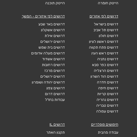
הייטק חומרה
הייטק תוכנה
דרושים לפי אזורים
דרושים לפי איזורים - המשך
דרושים בישראל
דרושים באר שבע
דרושים תל אביב
דרושים אשקלון
דרושים חולון
דרושים אילת
דרושים ראשון לציון
דרושים ירושלים
דרושים פתח תקווה
דרושים בית שמש
דרושים ראש העין
דרושים מעלה אדומים
דרושים נתניה
דרושים אשדוד
דרושים כפר סבא
דרושים רחובות
דרושים הרצליה
דרושים מרכז
דרושים הוד השרון
דרושים ירושלים
דרושים חדרה
דרושים יהודה ושומרון
דרושים חיפה
דרושים צפון
דרושים קריות
דרושים דרום
דרושים נהריה
עבודות בחו"ל
דרושים טבריה
דרושים עפולה
חיפושים פופלריים
דרושים IL
עבודה מהבית
תקנון האתר