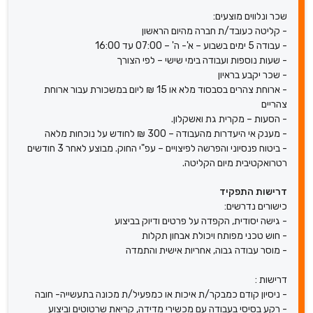
שכר ונלווים מוצעים:
- קליטה כעובד/ת חברה מהיום הראשון
- עבודה 5 ימים בשבוע – א'- ה' – 07:00 עד 16:00
- שעות נוספות ועבודה בימי שישי – לפי הצורך
- שכר יקבע בראיון
- ארוחת צהרים בסבסוד מלא או 15 ₪ ליום במשכורת עבור ארוחת
צהריים
- הסעות – מקרית גת ואשקלון.
- מענק אי היעדרות מהעבודה – 300 ₪ לחודש על נוכחות מלאה
- ביטוח פנסיוני והפרשה לפיצויים – עפ"י החוק. מבוצע לאחר 3 חודשים
רטרואקטיבית מיום הקליטה.
דרישות התפקיד
כישורים נדרשים:
- גישה יסודית, הקפדה על פרטים ודיוק בביצוע
- חוש טכני מפותח ויכולת אבחון תקלות
- מוסר עבודה גבוה, אחריות אישית והתמדה
דרישות :
- ניסיון קודם כמבקר/ת איכות או כמפעיל/ת מכונה בתעשייה- חובה
- רקע בסיסי בעבודה עם מכשירי מדידה, קריאת שרטוטים וביצוע