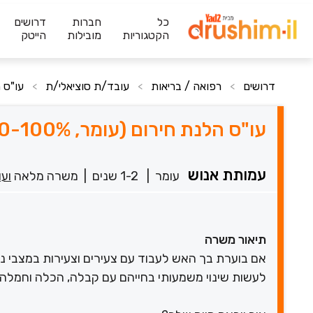
כל
חברות
דרושים
הקטגוריות
מובילות
הייטק
דרושים
רפואה / בריאות
עובד/ת סוציאלי/ת
עו"ס הל
>
>
>
עו"ס הלנת חירום (עומר, 60-100%)
עמותת אנוש
עומר
|
1-2 שנים
|
משרה מלאה
ועו
תיאור משרה
לעשות שינוי משמעותי בחייהם עם קבלה, הכלה וחמלה 