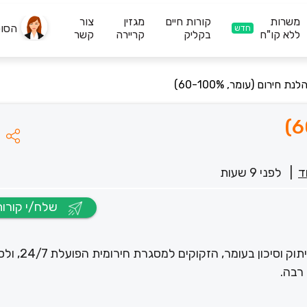
משרות
קורות חיים
מגזין
צור
הסו
חדש
ללא קו"ח
בקליק
קריירה
קשר
נת חירום (עומר, 60-100%)
ד
|
לפני 9 שעות
שלח/י קורות חיים
אם בוערת בך האש לעבוד עם צעירים וצעירו
רבה.