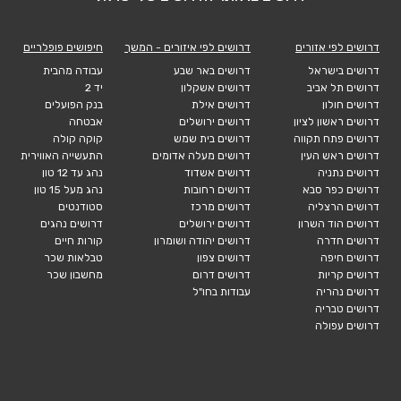
דרושים לפי אזורים
דרושים לפי איזורים - המשך
חיפושים פופלריים
דרושים בישראל
דרושים באר שבע
עבודה מהבית
דרושים תל אביב
דרושים אשקלון
יד 2
דרושים חולון
דרושים אילת
בנק הפועלים
דרושים ראשון לציון
דרושים ירושלים
אבטחה
דרושים פתח תקווה
דרושים בית שמש
קוקה קולה
דרושים ראש העין
דרושים מעלה אדומים
התעשייה האווירית
דרושים נתניה
דרושים אשדוד
נהג עד 12 טון
דרושים כפר סבא
דרושים רחובות
נהג מעל 15 טון
דרושים הרצליה
דרושים מרכז
סטודנטים
דרושים הוד השרון
דרושים ירושלים
דרושים נהגים
דרושים חדרה
דרושים יהודה ושומרון
קורות חיים
דרושים חיפה
דרושים צפון
טבלאות שכר
דרושים קריות
דרושים דרום
מחשבון שכר
דרושים נהריה
עבודות בחו"ל
דרושים טבריה
דרושים עפולה