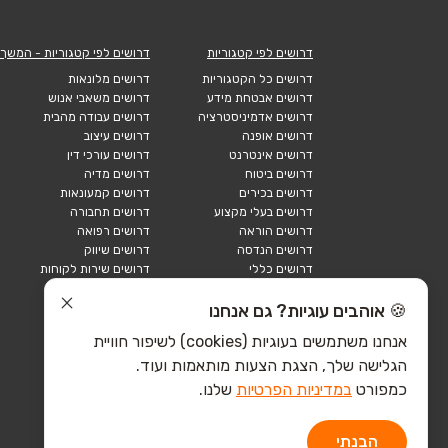
דרושים לפי קטגוריות
דרושים לפי קטגוריות - המשך
דרושים כל הקטגוריות
דרושים מלונאות
דרושים אבטחת מידע
דרושים משאבי אנוש
דרושים אדמיניסטרציה
דרושים עבודה מהבית
דרושים אופנה
דרושים עיצוב
דרושים אינטרנט
דרושים עורכי דין
דרושים ביטוח
דרושים מדיה
דרושים בכירים
דרושים קמעונאות
דרושים בעלי מקצוע
דרושים תחבורה
דרושים הוראה
דרושים רפואה
דרושים הנדסה
דרושים שיווק
דרושים כללי
דרושים שירות לקוחות
דרושים כספים
דרושים אבטחה
דרושים לוגיסטיקה
דרושים תיירות
🍪 אוהבים עוגיות? גם אנחנו
דרושים ביוטק
דרושים תעשייה
אנחנו משתמשים בעוגיות (cookies) לשיפור חוויית
דרושים מכירות
הייטק כללי
הגלישה שלך, הצגת הצעות מותאמות ועוד.
הייטק חומרה
הייטק תוכנה
כמפורט
במדיניות הפרטיות
שלנו.
הבנתי