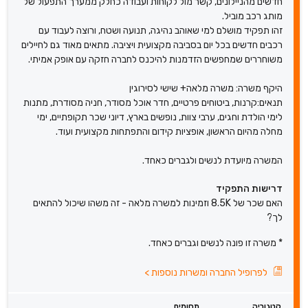
חדשים מהניילונים, קשר מול לקוחות ועבודה כחלק ממערך התפעול של
מותג רכב מוביל.
זהו תפקיד מושלם למי שאוהב נהיגה, תנועה ושטח, ורוצה לעבוד עם
רכבים חדשים בכל יום בסביבה מקצועית ויציבה. מתאים מאוד גם לחיילים
משוחררים שמחפשים הזדמנות להיכנס לחברה חזקה עם אופק אמיתי.
היקף משרה: משרה מלאה+ שישי לסירוגין
תנאים:קרנות, ביטוחים פרטיים, חדר אוכל מסודר, חניה מסודרת, מתנות
לימי הולדת וחגים, ערבי צוות, נופשים בארץ, דיוני שכר תקופתיים, ימי
מחלה מהיום הראשון, אופציות קידום והתפתחות מקצועית ועוד.
המשרה מיועדת לנשים ולגברים כאחד.
דרישות התפקיד
האם שכר של 8.5K וזמינות למשרה מלאה - זה משהו שיכול להתאים
לך?
* משרה זו פונה לנשים וגברים כאחד.
לפרופיל החברה ומשרות נוספות
>
קטגוריה
תחומים