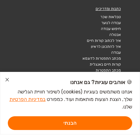
כתבות ומדריכים
טבלאות שכר
עבודה לנוער
חיפוש עבודה
אבטלה
איך לכתוב קורות חיים
איך להתכונן לראיון
עבודה
מכתב התפטרות לדוגמא
קורות חיים באנגלית
מכתב התפטרות
🍪 אוהבים עוגיות? גם אנחנו
אנחנו משתמשים בעוגיות (cookies) לשיפור חוויית הגלישה
שלך, הצגת הצעות מותאמות ועוד. כמפורט
במדיניות הפרטיות
שלנו.
הבנתי
דרושים IL - מגשימים 1, פתח תקווה. ליצירת קשר
לחץ כאן
אתר זה מוגן באמצעות Google reCAPTCHA ומחוייב ל-
מדיניות הפרטיות
וכן
תנאי השירות
של Google