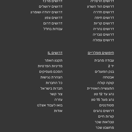
דרושים הרצליה
דרושים מרכז
דרושים הוד השרון
דרושים ירושלים
דרושים חדרה
דרושים יהודה ושומרון
דרושים חיפה
דרושים צפון
דרושים קריות
דרושים דרום
דרושים נהריה
עבודות בחו"ל
דרושים טבריה
דרושים עפולה
חיפושים פופלריים
דרושים IL
עבודה מהבית
תקנון האתר
יד 2
מדיניות הפרטיות
בנק הפועלים
הסכם מעסיקים
אבטחה
הצהרת נגישות
קוקה קולה
כל החברות
התעשייה האווירית
חברות בישראל
נהג עד 12 טון
צור קשר
נהג מעל 15 טון
עזרה
סטודנטים
בואו לעבוד אצלנו
דרושים נהגים
אודות
קורות חיים
טבלאות שכר
מחשבון שכר