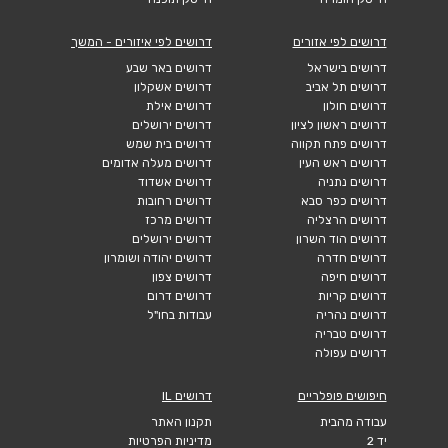
דרושים לפי אזורים
דרושים לפי איזורים - המשך
דרושים בישראל
דרושים באר שבע
דרושים תל אביב
דרושים אשקלון
דרושים חולון
דרושים אילת
דרושים ראשון לציון
דרושים ירושלים
דרושים פתח תקווה
דרושים בית שמש
דרושים ראש העין
דרושים מעלה אדומים
דרושים נתניה
דרושים אשדוד
דרושים כפר סבא
דרושים רחובות
דרושים הרצליה
דרושים מרכז
דרושים הוד השרון
דרושים ירושלים
דרושים חדרה
דרושים יהודה ושומרון
דרושים חיפה
דרושים צפון
דרושים קריות
דרושים דרום
דרושים נהריה
עבודות בחו"ל
דרושים טבריה
דרושים עפולה
חיפושים פופלריים
דרושים IL
עבודה מהבית
תקנון האתר
יד 2
מדיניות הפרטיות