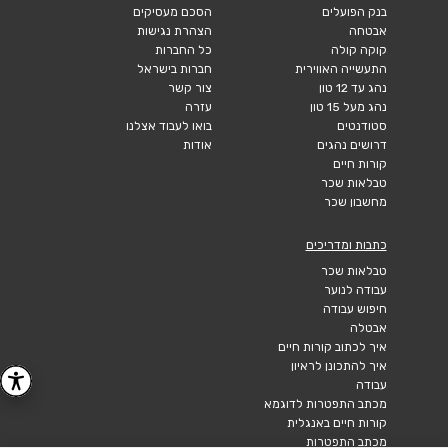
בנק הפועלים
הסכם מעסיקים
אבטחה
הצהרת נגישות
קוקה קולה
כל החברות
התעשייה האווירית
חברות בישראל
נהג עד 12 טון
צור קשר
נהג מעל 15 טון
עזרה
סטודנטים
בואו לעבוד אצלנו
דרושים נהגים
אודות
קורות חיים
טבלאות שכר
מחשבון שכר
כתבות ומדריכים
טבלאות שכר
עבודה לנוער
חיפוש עבודה
אבטלה
איך לכתוב קורות חיים
איך להתכונן לראיון
עבודה
מכתב התפטרות לדוגמא
קורות חיים באנגלית
מכתב התפטרות