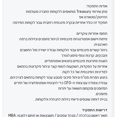
אודות התפקיד:
מתן שירותי Treasury מותאמים ללקוחות החברה מעולמות
ההייטק/סטארט אפ
תפקיד זה כולל אחריות ובקרה פיננסית רוחבית עבור לקוחות הפירמה
תחומי אחריות עיקריים:
פיתוח ויישום אסטרטגיות פיננסיות לניהול מזומנים ונזילות ברמה
הארגונית.
ניהול קשרים פיננסיים עבור הלקוחות עבודה ישירה מול החשבים
והבנקים, קרנות וגופי מימון לצורך
השגת פתרונות פיננסיים בתנאים אופטימליים.
אחריות על הפקדות, השקעות לטווח קצר וניהול פיקדונות בהתאם
למדיניות הפיננסית של כל לקוח.
ביצוע המרות מט"ח וניהול סיכוני מטבע עבור לקוחות בהתאם לצרכיהם.
עבודה צמודה עם צוותי ה-CFO כדי להבטיח אופטימיזציה של תזרים
המזומנים ומקסום תשואה על יתרות
מזומנים.
בניית דוחות שוטפים ודיווחי נזילות להנהלה וללקוחות.
דרישות התפקיד
תואר ראשון בכלכלה / מנהל עסקים / חשבונאות או תחום רלוונטי. MBA