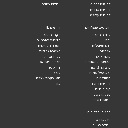
דרושים נהריה
עבודות בחו"ל
דרושים טבריה
דרושים עפולה
חיפושים פופלריים
דרושים IL
עבודה מהבית
תקנון האתר
יד 2
מדיניות הפרטיות
בנק הפועלים
הסכם מעסיקים
אבטחה
הצהרת נגישות
קוקה קולה
כל החברות
התעשייה האווירית
חברות בישראל
נהג עד 12 טון
צור קשר
נהג מעל 15 טון
עזרה
סטודנטים
בואו לעבוד אצלנו
דרושים נהגים
אודות
קורות חיים
טבלאות שכר
מחשבון שכר
כתבות ומדריכים
טבלאות שכר
עבודה לנוער