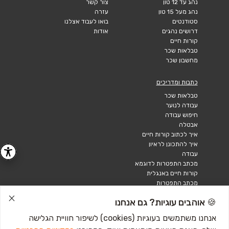
נהג עד 12 טון
צור קשר
נהג מעל 15 טון
עזרה
סטודנטים
בואו לעבוד אצלנו
דרושים נהגים
אודות
קורות חיים
טבלאות שכר
מחשבון שכר
כתבות ומדריכים
טבלאות שכר
עבודה לנוער
חיפוש עבודה
אבטלה
איך לכתוב קורות חיים
איך להתכונן לראיון
עבודה
מכתב התפטרות לדוגמא
קורות חיים באנגלית
מכתב התפטרות
🍪 אוהבים עוגיות? גם אנחנו
אנחנו משתמשים בעוגיות (cookies) לשיפור חוויית הגלישה