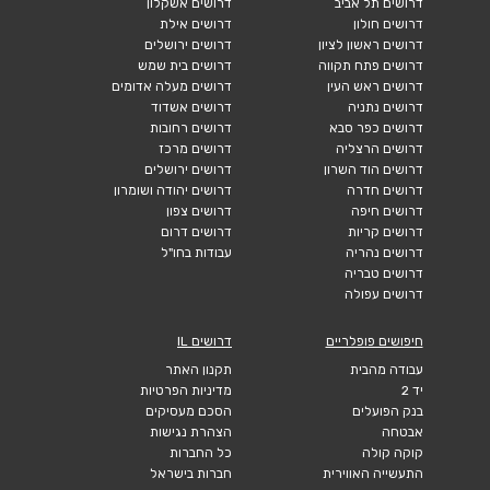
דרושים תל אביב
דרושים אשקלון
דרושים חולון
דרושים אילת
דרושים ראשון לציון
דרושים ירושלים
דרושים פתח תקווה
דרושים בית שמש
דרושים ראש העין
דרושים מעלה אדומים
דרושים נתניה
דרושים אשדוד
דרושים כפר סבא
דרושים רחובות
דרושים הרצליה
דרושים מרכז
דרושים הוד השרון
דרושים ירושלים
דרושים חדרה
דרושים יהודה ושומרון
דרושים חיפה
דרושים צפון
דרושים קריות
דרושים דרום
דרושים נהריה
עבודות בחו"ל
דרושים טבריה
דרושים עפולה
חיפושים פופלריים
דרושים IL
עבודה מהבית
תקנון האתר
יד 2
מדיניות הפרטיות
בנק הפועלים
הסכם מעסיקים
אבטחה
הצהרת נגישות
קוקה קולה
כל החברות
התעשייה האווירית
חברות בישראל