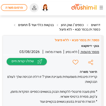
פרסום משרה
דרושים
>
כספים / שוק ההון
>
בנקאות כללי ועוד 5 תחומים
>
כספר.ית בכפר סבא - ללא פיצול
כספר.ית בכפר סבא - ללא פיצול
בנק- דיסקונט
מספר מקומות
|
ללא נסיון
|
משרה מלאה
|
03/08/2026
שלח/י קורות חיים
תיאור משרה
קריירה פיננסית משמעותית מעניינת אותך? זו דלת הכניסה שלך לעולם
הבנקאות:
* מתן מענה פרונטלי ללקוחות הבנק בנושאים כספיים: הפקדות מזומן,
צ'קים, מסירת כרטיסי אשראי.
* הכשרה פרטנית במגוון נושאים בנקאיים ועוד