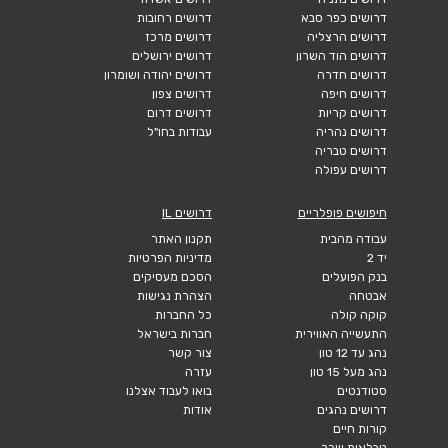
דרושים כפר סבא
דרושים רחובות
דרושים הרצליה
דרושים מרכז
דרושים הוד השרון
דרושים ירושלים
דרושים חדרה
דרושים יהודה ושומרון
דרושים חיפה
דרושים צפון
דרושים קריות
דרושים דרום
דרושים נהריה
עבודות בחו"ל
דרושים טבריה
דרושים עפולה
חיפושים פופלריים
דרושים IL
עבודה מהבית
תקנון האתר
יד 2
מדיניות הפרטיות
בנק הפועלים
הסכם מעסיקים
אבטחה
הצהרת נגישות
קוקה קולה
כל החברות
התעשייה האווירית
חברות בישראל
נהג עד 12 טון
צור קשר
נהג מעל 15 טון
עזרה
סטודנטים
בואו לעבוד אצלנו
דרושים נהגים
אודות
קורות חיים
טבלאות שכר