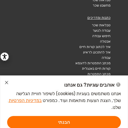
מחשבון שכר
כתבות ומדריכים
טבלאות שכר
עבודה לנוער
חיפוש עבודה
אבטלה
איך לכתוב קורות חיים
איך להתכונן לראיון
עבודה
מכתב התפטרות לדוגמא
קורות חיים באנגלית
מכתב התפטרות
🍪 אוהבים עוגיות? גם אנחנו
אנחנו משתמשים בעוגיות (cookies) לשיפור חוויית הגלישה
שלך, הצגת הצעות מותאמות ועוד. כמפורט
במדיניות הפרטיות
שלנו.
הבנתי
דרושים IL - מגשימים 1, פתח תקווה. ליצירת קשר
לחץ כאן