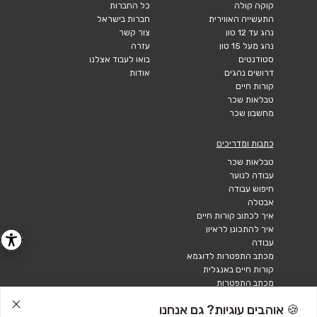
קוקה קולה
כל החברות
התעשייה האווירית
חברות בישראל
נהג עד 12 טון
צור קשר
נהג מעל 15 טון
עזרה
סטודנטים
בואו לעבוד אצלנו
דרושים נהגים
אודות
קורות חיים
טבלאות שכר
מחשבון שכר
כתבות ומדריכים
טבלאות שכר
עבודה לנוער
חיפוש עבודה
אבטלה
איך לכתוב קורות חיים
איך להתכונן לראיון
עבודה
מכתב התפטרות לדוגמא
קורות חיים באנגלית
מכתב התפטרות
🍪 אוהבים עוגיות? גם אנחנו