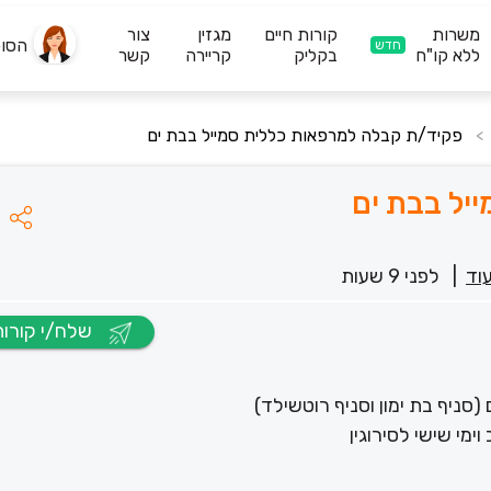
משרות
קורות חיים
מגזין
צור
הסו
חדש
ללא קו"ח
בקליק
קריירה
קשר
פקיד/ת קבלה למרפאות כללית סמייל בבת ים
>
יל בבת ים
עוד
|
לפני 9 שעות
שלח/י קורות חיים
ניף בת ימון וסניף רוטשילד)
מי שישי לסירוגין