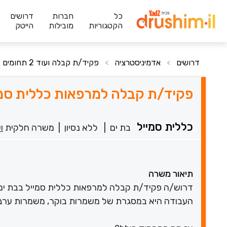
כל
חברות
דרושים
הקטגוריות
מובילות
הייטק
דרושים
אדמיניסטרציה
פקיד/ת קבלה ועוד 2 תחומים
>
>
פקיד/ת קבלה למרפאות כללית סמי
כללית סמייל
בת ים
|
ללא נסיון
|
משרה חלקית
ו
תיאור משרה
דרוש/ה פקיד/ת קבלה למרפאות כללית סמייל בבת ים (ס
העבודה היא במסגרת של משמרות בוקר, משמרות ערב וי