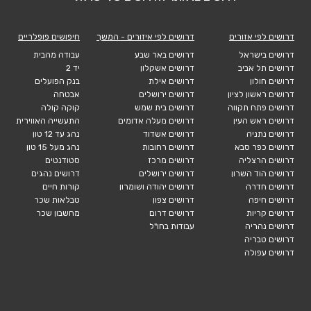
דרושים לפי אזורים
דרושים לפי איזורים - המשך
חיפושים פופלריים
דרושים בישראל
דרושים באר שבע
עבודה מהבית
דרושים תל אביב
דרושים אשקלון
יד 2
דרושים חולון
דרושים אילת
בנק הפועלים
דרושים ראשון לציון
דרושים ירושלים
אבטחה
דרושים פתח תקווה
דרושים בית שמש
קוקה קולה
דרושים ראש העין
דרושים מעלה אדומים
התעשייה האווירית
דרושים נתניה
דרושים אשדוד
נהג עד 12 טון
דרושים כפר סבא
דרושים רחובות
נהג מעל 15 טון
דרושים הרצליה
דרושים מרכז
סטודנטים
דרושים הוד השרון
דרושים ירושלים
דרושים נהגים
דרושים חדרה
דרושים יהודה ושומרון
קורות חיים
דרושים חיפה
דרושים צפון
טבלאות שכר
דרושים קריות
דרושים דרום
מחשבון שכר
דרושים נהריה
עבודות בחו"ל
דרושים טבריה
דרושים עפולה