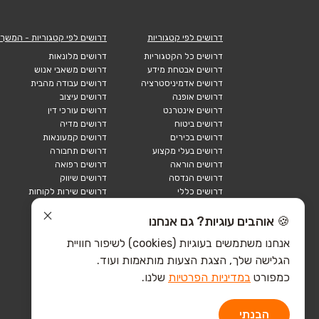
דרושים לפי קטגוריות
דרושים לפי קטגוריות - המשך
דרושים כל הקטגוריות
דרושים מלונאות
דרושים אבטחת מידע
דרושים משאבי אנוש
דרושים אדמיניסטרציה
דרושים עבודה מהבית
דרושים אופנה
דרושים עיצוב
דרושים אינטרנט
דרושים עורכי דין
דרושים ביטוח
דרושים מדיה
דרושים בכירים
דרושים קמעונאות
דרושים בעלי מקצוע
דרושים תחבורה
דרושים הוראה
דרושים רפואה
דרושים הנדסה
דרושים שיווק
דרושים כללי
דרושים שירות לקוחות
דרושים כספים
דרושים אבטחה
דרושים לוגיסטיקה
דרושים תיירות
🍪 אוהבים עוגיות? גם אנחנו
דרושים ביוטק
דרושים תעשייה
אנחנו משתמשים בעוגיות (cookies) לשיפור חוויית
דרושים מכירות
הייטק כללי
הגלישה שלך, הצגת הצעות מותאמות ועוד.
הייטק חומרה
הייטק תוכנה
כמפורט
במדיניות הפרטיות
שלנו.
הבנתי