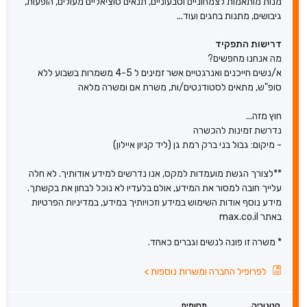
מנות מותאמות לצמחוניים וטבעוניים, תנאים סוציאליים מעולים, הופעות,
גיבושים, מתנות בחגים ועוד...
דרישות התפקיד
מה אנחנו מחפשים?
א/נשים חייכנים ואנרגטיים אשר זמינים ל 4-5 משמרות בשבוע ללא
סופ"ש, מתאים לסטודנטים/ות, משרת אם ומשרה מלאה
חוץ מזה...
נדרשת זמינות להכשרה
- מיקום: גבול בני ברק רמת גן (ליד קניון איילון)
**לצורך הגשת מועמדות למקס, אנו נדרשים למידע אודותיך. לא חלה
עלייך חובה למסור את המידע, אולם בלעדיו לא נוכל לבחון את בקשתך.
מידע נוסף אודות השימוש במידע וזכויותיך במידע, במדיניות הפרטיות
באתר max.co.il
* משרה זו פונה לנשים וגברים כאחד.
לפרופיל החברה ומשרות נוספות
>
קטגוריה
תחומים