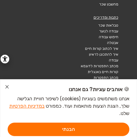
מחשבון שכר
כתבות ומדריכים
טבלאות שכר
עבודה לנוער
חיפוש עבודה
אבטלה
איך לכתוב קורות חיים
איך להתכונן לראיון
עבודה
מכתב התפטרות לדוגמא
קורות חיים באנגלית
מכתב התפטרות
🍪 אוהבים עוגיות? גם אנחנו
אנחנו משתמשים בעוגיות (cookies) לשיפור חוויית הגלישה
שלך, הצגת הצעות מותאמות ועוד. כמפורט
במדיניות הפרטיות
שלנו.
הבנתי
דרושים IL - מגשימים 1, פתח תקווה. ליצירת קשר
לחץ כאן
אתר זה מוגן באמצעות Google reCAPTCHA ומחוייב ל-
מדיניות הפרטיות
וכן
תנאי השירות
של Google