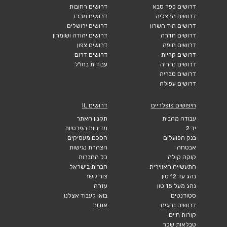
דרושים כפר סבא
דרושים רחובות
דרושים הרצליה
דרושים מרכז
דרושים הוד השרון
דרושים ירושלים
דרושים חדרה
דרושים יהודה ושומרון
דרושים חיפה
דרושים צפון
דרושים קריות
דרושים דרום
דרושים נהריה
עבודות בחו"ל
דרושים טבריה
דרושים עפולה
חיפושים פופלריים
דרושים IL
עבודה מהבית
תקנון האתר
יד 2
מדיניות הפרטיות
בנק הפועלים
הסכם מעסיקים
אבטחה
הצהרת נגישות
קוקה קולה
כל החברות
התעשייה האווירית
חברות בישראל
נהג עד 12 טון
צור קשר
נהג מעל 15 טון
עזרה
סטודנטים
בואו לעבוד אצלנו
דרושים נהגים
אודות
קורות חיים
טבלאות שכר