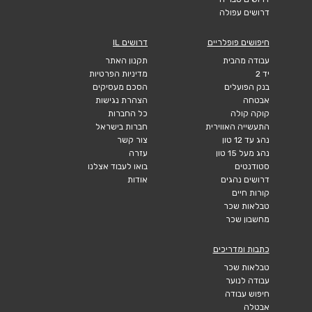
דרושים עפולה
חיפושים פופלריים
דרושים IL
עבודה מהבית
תקנון האתר
יד 2
מדיניות הפרטיות
בנק הפועלים
הסכם מעסיקים
אבטחה
הצהרת נגישות
קוקה קולה
כל החברות
התעשייה האווירית
חברות בישראל
נהג עד 12 טון
צור קשר
נהג מעל 15 טון
עזרה
סטודנטים
בואו לעבוד אצלנו
דרושים נהגים
אודות
קורות חיים
טבלאות שכר
מחשבון שכר
כתבות ומדריכים
טבלאות שכר
עבודה לנוער
חיפוש עבודה
אבטלה