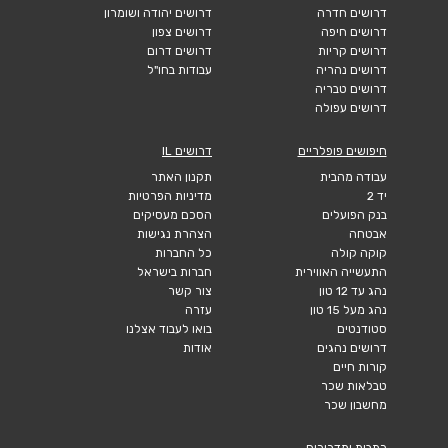
דרושים חדרה
דרושים יהודה ושומרון
דרושים חיפה
דרושים צפון
דרושים קריות
דרושים דרום
דרושים נהריה
עבודות בחו"ל
דרושים טבריה
דרושים עפולה
חיפושים פופלריים
דרושים IL
עבודה מהבית
תקנון האתר
יד 2
מדיניות הפרטיות
בנק הפועלים
הסכם מעסיקים
אבטחה
הצהרת נגישות
קוקה קולה
כל החברות
התעשייה האווירית
חברות בישראל
נהג עד 12 טון
צור קשר
נהג מעל 15 טון
עזרה
סטודנטים
בואו לעבוד אצלנו
דרושים נהגים
אודות
קורות חיים
טבלאות שכר
מחשבון שכר
כתבות ומדריכים