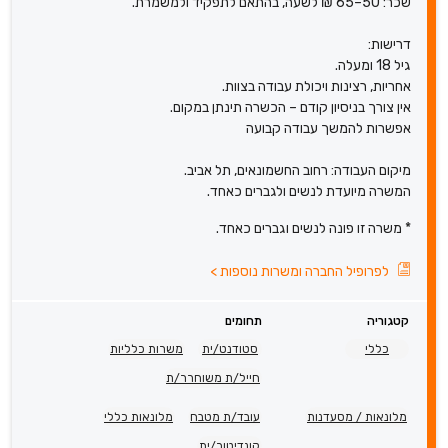
שכר: 50–65 ₪ לשעה, בהתאם לתפקיד ולמשמרת.
דרישות:
גיל 18 ומעלה.
אחריות, רצינות ויכולת עבודה בצוות.
אין צורך בניסיון קודם – הכשרה תינתן במקום.
אפשרות להמשך עבודה קבועה
מיקום העבודה: רחוב החשמונאים, תל אביב.
המשרה מיועדת לנשים ולגברים כאחד.
* משרה זו פונה לנשים וגברים כאחד.
לפרופיל החברה ומשרות נוספות
>
קטגוריה
תחומים
כללי
סטודנט/ית
משרות כלליות
חייל/ת משוחרר/ת
מלונאות / מסעדנות
עובד/ת מטבח
מלונאות כללי
קונדיטור/ית