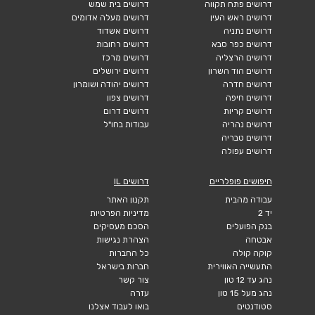
דרושים פתח תקווה
דרושים בית שמש
דרושים ראש העין
דרושים מעלה אדומים
דרושים נתניה
דרושים אשדוד
דרושים כפר סבא
דרושים רחובות
דרושים הרצליה
דרושים מרכז
דרושים הוד השרון
דרושים ירושלים
דרושים חדרה
דרושים יהודה ושומרון
דרושים חיפה
דרושים צפון
דרושים קריות
דרושים דרום
דרושים נהריה
עבודות בחו"ל
דרושים טבריה
דרושים עפולה
חיפושים פופלריים
דרושים IL
עבודה מהבית
תקנון האתר
יד 2
מדיניות הפרטיות
בנק הפועלים
הסכם מעסיקים
אבטחה
הצהרת נגישות
קוקה קולה
כל החברות
התעשייה האווירית
חברות בישראל
נהג עד 12 טון
צור קשר
נהג מעל 15 טון
עזרה
סטודנטים
בואו לעבוד אצלנו