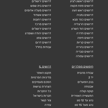
דרושים ראשון לציון
דרושים ירושלים
דרושים פתח תקווה
דרושים בית שמש
דרושים ראש העין
דרושים מעלה אדומים
דרושים נתניה
דרושים אשדוד
דרושים כפר סבא
דרושים רחובות
דרושים הרצליה
דרושים מרכז
דרושים הוד השרון
דרושים ירושלים
דרושים חדרה
דרושים יהודה ושומרון
דרושים חיפה
דרושים צפון
דרושים קריות
דרושים דרום
דרושים נהריה
עבודות בחו"ל
דרושים טבריה
דרושים עפולה
חיפושים פופלריים
דרושים IL
עבודה מהבית
תקנון האתר
יד 2
מדיניות הפרטיות
בנק הפועלים
הסכם מעסיקים
אבטחה
הצהרת נגישות
קוקה קולה
כל החברות
התעשייה האווירית
חברות בישראל
נהג עד 12 טון
צור קשר
נהג מעל 15 טון
עזרה