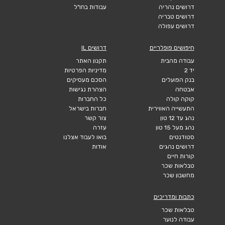
דרושים נהריה
עבודות בחו"ל
דרושים טבריה
דרושים עפולה
חיפושים פופלריים
דרושים IL
עבודה מהבית
תקנון האתר
יד 2
מדיניות הפרטיות
בנק הפועלים
הסכם מעסיקים
אבטחה
הצהרת נגישות
קוקה קולה
כל החברות
התעשייה האווירית
חברות בישראל
נהג עד 12 טון
צור קשר
נהג מעל 15 טון
עזרה
סטודנטים
בואו לעבוד אצלנו
דרושים נהגים
אודות
קורות חיים
טבלאות שכר
מחשבון שכר
כתבות ומדריכים
טבלאות שכר
עבודה לנוער