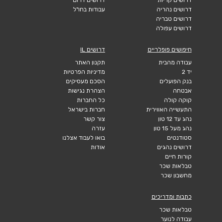
דרושים נהריה
עבודות בחו"ל
דרושים טבריה
דרושים עפולה
חיפושים פופלריים
דרושים IL
עבודה מהבית
תקנון האתר
יד 2
מדיניות הפרטיות
בנק הפועלים
הסכם מעסיקים
אבטחה
הצהרת נגישות
קוקה קולה
כל החברות
התעשייה האווירית
חברות בישראל
נהג עד 12 טון
צור קשר
נהג מעל 15 טון
עזרה
סטודנטים
בואו לעבוד אצלנו
דרושים נהגים
אודות
קורות חיים
טבלאות שכר
מחשבון שכר
כתבות ומדריכים
טבלאות שכר
עבודה לנוער