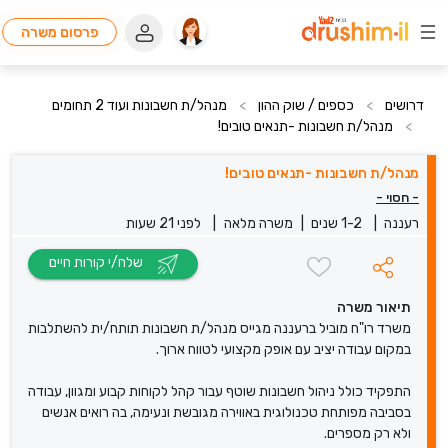
פרסום משרה
דרושים
>
כספים / שוק ההון
>
מנהל/ת חשבונות ועוד 2 תחומים
>
מנהל/ת חשבונות -תנאים טובים!
מנהל/ת חשבונות -תנאים טובים!
- חסוי -
רעננה
|
1-2 שנים
|
משרה מלאה
|
לפני 21 שעות
שלח/י קורות חיים
תיאור משרה
משרד רו"ח מוביל ברעננה מגייס מנהל/ת חשבונות תותח/ית להשתלבות
במקום עבודה יציב עם אופק מקצועי לטווח ארוך.
התפקיד כולל ניהול חשבונות שוטף עבור קהל לקוחות קבוע ומגוון, עבודה
בסביבה מפותחת טכנולוגית באווירה מגובשת ונעימה, בה רואים אנשים
ולא רק מספרים.