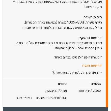
אם יש לך יכולת התמודדות עם ריבוי משימות ותודעת שירות גבוהה –
מקומך איתנו!
מיקום: רעננה.
היקף משרה: 80%-100% משרה (גמישות באחוז המשרה).
מודל עבודה: אופציה לעבודה היברידית לאחר 3 חודשי עבודה.
דרישות התפקיד
שליטה מלאה בתוכנות חשבשבת וכלים של מערכת שע"מ – חובה.
ניסיון בהכנת שכר – יתרון משמעותי.
* משרה זו פונה לנשים וגברים כאחד.
דרישות חובה
האם הינך בעל/ת ידע בחשבשבת?
קטגוריה
תחומים
כספים / שוק ההון
מנהל/ת חשבונות
BACK OFFICE - פיננסים
חשב/ת שכר