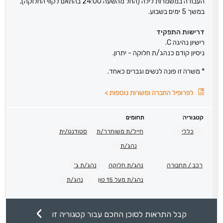
העבודה במשמרות לילה (החל מהשעה 24:00 בהתאם לקווי החלוקה),
במשך 5 ימים בשבוע.
דרישות התפקיד
רישיון נהיגה C.
ניסיון קודם כנהג/ת חלוקה - יתרון.
* משרה זו פונה לנשים וגברים כאחד.
לפרופיל החברה ומשרות נוספות
>
קטגוריה
תחומים
כללי
חייל/ת משוחרר/ת
סטודנט/ית
נהג/ת
רכב / תחבורה
נהג/ת חלוקה
נהג/ת ג'
נהג/ת מעל 15 טון
נהג/ת
קבל התראות לסוכן החכם עבור קטגוריה זו