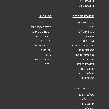
דרושים טבריה
דרושים עפולה
חיפושים פופלריים
דרושים IL
עבודה מהבית
תקנון האתר
יד 2
מדיניות הפרטיות
בנק הפועלים
הסכם מעסיקים
אבטחה
הצהרת נגישות
קוקה קולה
כל החברות
התעשייה האווירית
חברות בישראל
נהג עד 12 טון
צור קשר
נהג מעל 15 טון
עזרה
סטודנטים
בואו לעבוד אצלנו
דרושים נהגים
אודות
קורות חיים
טבלאות שכר
מחשבון שכר
כתבות ומדריכים
טבלאות שכר
עבודה לנוער
חיפוש עבודה
אבטלה