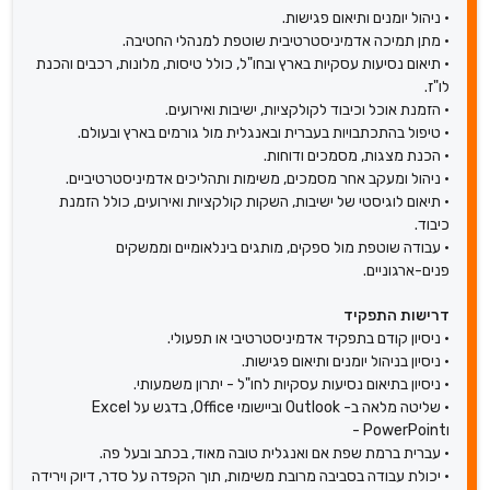
• ניהול יומנים ותיאום פגישות.
• מתן תמיכה אדמיניסטרטיבית שוטפת למנהלי החטיבה.
• תיאום נסיעות עסקיות בארץ ובחו"ל, כולל טיסות, מלונות, רכבים והכנת
לו"ז.
• הזמנת אוכל וכיבוד לקולקציות, ישיבות ואירועים.
• טיפול בהתכתבויות בעברית ובאנגלית מול גורמים בארץ ובעולם.
• הכנת מצגות, מסמכים ודוחות.
• ניהול ומעקב אחר מסמכים, משימות ותהליכים אדמיניסטרטיביים.
• תיאום לוגיסטי של ישיבות, השקות קולקציות ואירועים, כולל הזמנת
כיבוד.
• עבודה שוטפת מול ספקים, מותגים בינלאומיים וממשקים
פנים-ארגוניים.
דרישות התפקיד
• ניסיון קודם בתפקיד אדמיניסטרטיבי או תפעולי.
• ניסיון בניהול יומנים ותיאום פגישות.
• ניסיון בתיאום נסיעות עסקיות לחו"ל - יתרון משמעותי.
• שליטה מלאה ב- Outlook וביישומי Office, בדגש על Excel
וPowerPoint -
• עברית ברמת שפת אם ואנגלית טובה מאוד, בכתב ובעל פה.
• יכולת עבודה בסביבה מרובת משימות, תוך הקפדה על סדר, דיוק וירידה