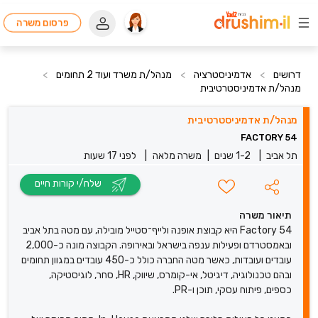
פרסום משרה
דרושים
>
אדמיניסטרציה
>
מנהל/ת משרד ועוד 2 תחומים
>
מנהל/ת אדמיניסטרטיבית
מנהל/ת אדמיניסטרטיבית
FACTORY 54
תל אביב
|
1-2 שנים
|
משרה מלאה
|
לפני 17 שעות
שלח/י קורות חיים
תיאור משרה
Factory 54 היא קבוצת אופנה ולייף־סטייל מובילה, עם מטה בתל אביב
ובאמסטרדם ופעילות ענפה בישראל ובאירופה. הקבוצה מונה כ-2,000
עובדים ועובדות, כאשר מטה החברה כולל כ-450 עובדים במגוון תחומים
ובהם טכנולוגיה, דיגיטל, אי-קומרס, שיווק, HR, סחר, לוגיסטיקה,
כספים, פיתוח עסקי, תוכן ו-PR.