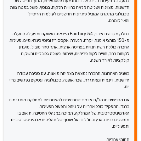
כמעט כל פעילות הליבה שלנו מתבצעת In-House, מתוך תפיסה של
חדשנות, מצוינות ושליטה מלאה בחוויית הלקוח. בנוסף, פועל במטה צוות
טכנולוגי מתקדם המוביל פתרונות חדשניים לעולמות הריטייל
והאי־קומרס.
כחלק מקבוצת אירני, Factory 54 מייבאת, משווקת ומפעילה למעלה
מ-150 מותגי אופנת יוקרה, הנעלה, אקססוריז וביוטי בינלאומיים. פעילות
החברה כוללת רשת חנויות בפריסה ארצית, אתר סחר מוביל, מועדון
לקוחות רחב, חוויית לקוח פרימיום, שיתופי פעולה גלובליים והשקות
קולקציות לאורך השנה.
בשנים האחרונות החברה נמצאת בצמיחה מואצת, עם סביבת עבודה
חדשנית, דינמית ומאתגרת, שבה אופנה, טכנולוגיה ועסקים נפגשים מדי
יום.
אנו מחפשים מנהל/ת אדמיניסטרטיבית להצטרפות למחלקת מותגי מונו
ברנד. התפקיד כולל אחריות על ניהול ותפעול הפעילות
האדמיניסטרטיבית של המחלקה, תמיכה במנהלי החטיבה, תיאום בין
ממשקים רבים בארץ ובחו"ל וניהול שוטף של תהליכים אדמיניסטרטיביים
ותפעוליים.
תחומי אחריות