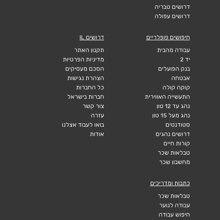
דרושים טבריה
דרושים עפולה
חיפושים פופלריים
דרושים IL
עבודה מהבית
תקנון האתר
יד 2
מדיניות הפרטיות
בנק הפועלים
הסכם מעסיקים
אבטחה
הצהרת נגישות
קוקה קולה
כל החברות
התעשייה האווירית
חברות בישראל
נהג עד 12 טון
צור קשר
נהג מעל 15 טון
עזרה
סטודנטים
בואו לעבוד אצלנו
דרושים נהגים
אודות
קורות חיים
טבלאות שכר
מחשבון שכר
כתבות ומדריכים
טבלאות שכר
עבודה לנוער
חיפוש עבודה