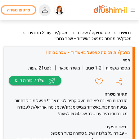
פרסום משרה
דרושים
>
לוגיסטיקה / שילוח
>
מלגזן/ית ועוד 2 תחומים
>
מלגזן/ית מנוסה למפעל באשדוד - שכר גבוה!!
מלגזן/ית מנוסה למפעל באשדוד - שכר גבוה!!
חסוי
מספר מקומות
|
1-2 שנים
|
משרה מלאה
|
לפני 21 שעות
שלח/י קורות חיים
תיאור משרה
הזדמנות מצוינת ליציבות תעסוקתית לטווח ארוך! מפעל מוביל בתחום
צביעת המתכות באשדוד מגייס מלגזן/ית מנוסה ואחראי/ת לעבודה
מגוונת ודינמית עם שכר של 50 ₪ לשעה!
תיאור תפקיד:
– עבודה על מלגזה ושינוע סחורה בתוך המפעל.