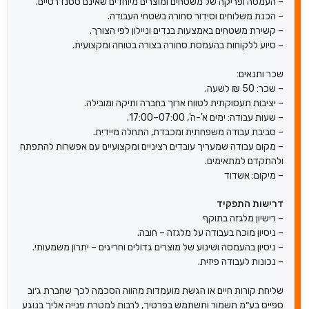
– העמסה ופריקה של משטחים ומוצרים מיוחדים שאינם סטנדרטיים.
– הכנת משלוחים וסידור סחורה בשטחי העבודה.
– קשירת משטחים באמצעות בנדים וניילון לפי הצורך.
– סיוע ללקוחות בהעמסת סחורה בצורה בטוחה ומקצועית.
שכר ותנאים:
– שכר: 50 ₪ לשעה.
– יציבות תעסוקתית לטווח ארוך בחברה ותיקה ומובילה.
– שעות עבודה: ימים א'-ה', 07:00–17:00.
– סביבת עבודה משפחתית ומכבדת, התחלה מיידית.
– מקום עבודה שמעריך עובדים רציניים ומקצועיים עם אפשרות להתפתח
ולהתקדם למתאימים.
– מיקום: אשדוד
דרישות התפקיד
– רישיון מלגזה בתוקף
– ניסיון מוכח בעבודה על מלגזה – חובה.
– ניסיון בהעמסה ושינוע של מוצרים גדולים וחריגים – יתרון משמעותי.
– נכונות לעבודה פיזית.
שליחת קורות חיים או הגשת מועמדות מהווה הסכמה לכך שחברת ג׳וב
ספייס בע״מ תשמור ותשתמש בפרטיך, לרבות למטרת פנייה אליך בנוגע