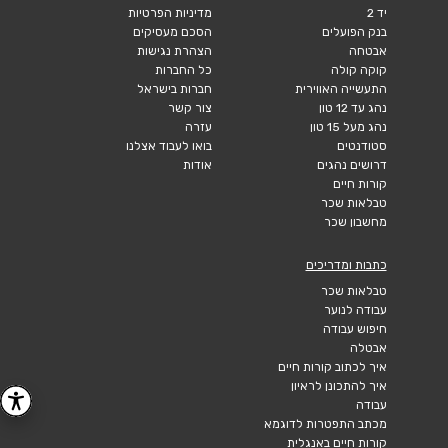
יד 2
מדיניות הפרטיות
בנק הפועלים
הסכם מעסיקים
אבטחה
הצהרת נגישות
קוקה קולה
כל החברות
התעשייה האווירית
חברות בישראל
נהג עד 12 טון
צור קשר
נהג מעל 15 טון
עזרה
סטודנטים
בואו לעבוד אצלנו
דרושים נהגים
אודות
קורות חיים
טבלאות שכר
מחשבון שכר
כתבות ומדריכים
טבלאות שכר
עבודה לנוער
חיפוש עבודה
אבטלה
איך לכתוב קורות חיים
איך להתכונן לראיון
עבודה
מכתב התפטרות לדוגמא
קורות חיים באנגלית