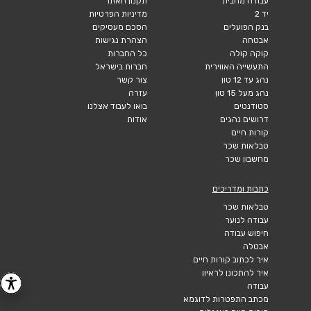
עבודה מהבית
תקנון האתר
יד 2
מדיניות הפרטיות
בנק הפועלים
הסכם מעסיקים
אבטחה
הצהרת נגישות
קוקה קולה
כל החברות
התעשייה האווירית
חברות בישראל
נהג עד 12 טון
צור קשר
נהג מעל 15 טון
עזרה
סטודנטים
בואו לעבוד אצלנו
דרושים נהגים
אודות
קורות חיים
טבלאות שכר
מחשבון שכר
כתבות ומדריכים
טבלאות שכר
עבודה לנוער
חיפוש עבודה
אבטלה
איך לכתוב קורות חיים
איך להתכונן לראיון
עבודה
מכתב התפטרות לדוגמא