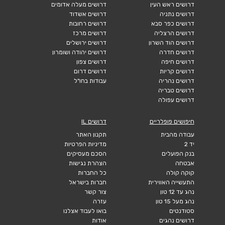
דרושים ראש העין
דרושים מעלה אדומים
דרושים נתניה
דרושים אשדוד
דרושים כפר סבא
דרושים רחובות
דרושים הרצליה
דרושים מרכז
דרושים הוד השרון
דרושים ירושלים
דרושים חדרה
דרושים יהודה ושומרון
דרושים חיפה
דרושים צפון
דרושים קריות
דרושים דרום
דרושים נהריה
עבודות בחו"ל
דרושים טבריה
דרושים עפולה
חיפושים פופלריים
דרושים IL
עבודה מהבית
תקנון האתר
יד 2
מדיניות הפרטיות
בנק הפועלים
הסכם מעסיקים
אבטחה
הצהרת נגישות
קוקה קולה
כל החברות
התעשייה האווירית
חברות בישראל
נהג עד 12 טון
צור קשר
נהג מעל 15 טון
עזרה
סטודנטים
בואו לעבוד אצלנו
דרושים נהגים
אודות