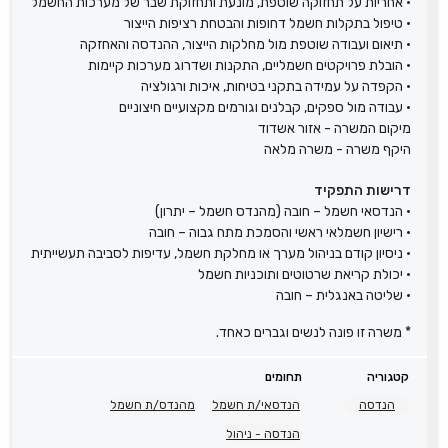
• אחריות על תחזוקה שוטפת, מונעת ותחזוקת שבר של מערכות החשמל
• טיפול בתקלות חשמל דחופות והבטחת רציפות הייצור
• תיאום ועבודה שוטפת מול מחלקות הייצור, ההנדסה והאחזקה
• הובלת פרויקטים חשמליים, התקנות ושדרוג מערכות קיימות
• הקפדה על עמידה בתקני בטיחות, איכות ורגולציה
• עבודה מול ספקים, קבלנים וגורמים מקצועיים חיצוניים
מיקום המשרה - אזור אשדוד
היקף משרה - משרה מלאה
דרישות התפקיד
• הנדסאי חשמל – חובה (מהנדס חשמל – יתרון)
• רישיון חשמלאי ראשי והסמכת מתח גבוה – חובה
• ניסיון קודם בניהול מערך או מחלקת חשמל, עדיפות לסביבה תעשייתית
• יכולת קריאת שרטוטים ותוכניות חשמל
• שליטה באנגלית – חובה
* משרה זו פונה לנשים וגברים כאחד.
קטגוריה
תחומים
הנדסה
הנדסאי/ת חשמל
מהנדס/ת חשמל
הנדסה - ניהול