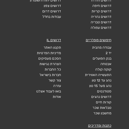
דרושים חדרה
דרושים יהודה ושומרון
דרושים חיפה
דרושים צפון
דרושים קריות
דרושים דרום
דרושים נהריה
עבודות בחו"ל
דרושים טבריה
דרושים עפולה
חיפושים פופלריים
דרושים IL
עבודה מהבית
תקנון האתר
יד 2
מדיניות הפרטיות
בנק הפועלים
הסכם מעסיקים
אבטחה
הצהרת נגישות
קוקה קולה
כל החברות
התעשייה האווירית
חברות בישראל
נהג עד 12 טון
צור קשר
נהג מעל 15 טון
עזרה
סטודנטים
בואו לעבוד אצלנו
דרושים נהגים
אודות
קורות חיים
טבלאות שכר
מחשבון שכר
כתבות ומדריכים