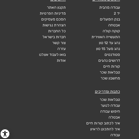
עבודה מהבית
תקנון האתר
יד 2
מדיניות הפרטיות
בנק הפועלים
הסכם מעסיקים
אבטחה
הצהרת נגישות
קוקה קולה
כל החברות
התעשייה האווירית
חברות בישראל
נהג עד 12 טון
צור קשר
נהג מעל 15 טון
עזרה
סטודנטים
בואו לעבוד אצלנו
דרושים נהגים
אודות
קורות חיים
טבלאות שכר
מחשבון שכר
כתבות ומדריכים
טבלאות שכר
עבודה לנוער
חיפוש עבודה
אבטלה
איך לכתוב קורות חיים
איך להתכונן לראיון
עבודה