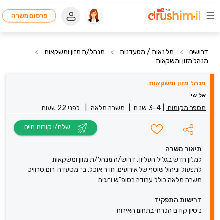
פרסום משרה
דרושים
>
מלונאות / מסעדנות
>
מנהל/ת מזון ומשקאות
>
מנהל מזון ומשקאות
מנהל מזון ומשקאות
אל שי
מספר מקומות
|
3-4 שנים
|
משרה מלאה
|
לפני 22 שעות
שלח/י קורות חיים
תיאור משרה
למלון חדש בגליל העליון , דרוש/ה מנהל/ת מזון ומשקאות
לתפעול וניהול שוטף של אירועים, חדר אוכל, בר מסעדה ורום סרוויס
משרה מלאה כולל עבודה בסופ"ש וחגים
דרישות התפקיד
ניסיון קודם הכרחי בתחום האירוח