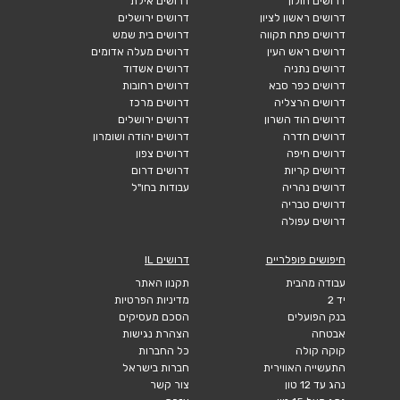
דרושים חולון
דרושים אילת
דרושים ראשון לציון
דרושים ירושלים
דרושים פתח תקווה
דרושים בית שמש
דרושים ראש העין
דרושים מעלה אדומים
דרושים נתניה
דרושים אשדוד
דרושים כפר סבא
דרושים רחובות
דרושים הרצליה
דרושים מרכז
דרושים הוד השרון
דרושים ירושלים
דרושים חדרה
דרושים יהודה ושומרון
דרושים חיפה
דרושים צפון
דרושים קריות
דרושים דרום
דרושים נהריה
עבודות בחו"ל
דרושים טבריה
דרושים עפולה
חיפושים פופלריים
דרושים IL
עבודה מהבית
תקנון האתר
יד 2
מדיניות הפרטיות
בנק הפועלים
הסכם מעסיקים
אבטחה
הצהרת נגישות
קוקה קולה
כל החברות
התעשייה האווירית
חברות בישראל
נהג עד 12 טון
צור קשר