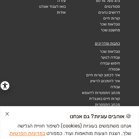
נהג מעל 15 טון
עזרה
סטודנטים
בואו לעבוד אצלנו
דרושים נהגים
אודות
קורות חיים
טבלאות שכר
מחשבון שכר
כתבות ומדריכים
טבלאות שכר
עבודה לנוער
חיפוש עבודה
אבטלה
איך לכתוב קורות חיים
איך להתכונן לראיון
עבודה
מכתב התפטרות לדוגמא
קורות חיים באנגלית
מכתב התפטרות
🍪 אוהבים עוגיות? גם אנחנו
אנחנו משתמשים בעוגיות (cookies) לשיפור חוויית הגלישה
שלך, הצגת הצעות מותאמות ועוד. כמפורט
במדיניות הפרטיות