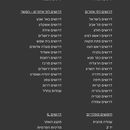
דרושים לפי אזורים
דרושים לפי איזורים - המשך
דרושים בישראל
דרושים באר שבע
דרושים תל אביב
דרושים אשקלון
דרושים חולון
דרושים אילת
דרושים ראשון לציון
דרושים ירושלים
דרושים פתח תקווה
דרושים בית שמש
דרושים ראש העין
דרושים מעלה אדומים
דרושים נתניה
דרושים אשדוד
דרושים כפר סבא
דרושים רחובות
דרושים הרצליה
דרושים מרכז
דרושים הוד השרון
דרושים ירושלים
דרושים חדרה
דרושים יהודה ושומרון
דרושים חיפה
דרושים צפון
דרושים קריות
דרושים דרום
דרושים נהריה
עבודות בחו"ל
דרושים טבריה
דרושים עפולה
חיפושים פופלריים
דרושים IL
עבודה מהבית
תקנון האתר
יד 2
מדיניות הפרטיות