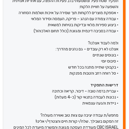
תפקיד שטח פעיל ומשמעותי בלב פעילות ההפצה, עם אחריות אמיתית
והשפעה על חוויית הלקוח:
• אספקת מוצרים ללקוחות תוך שמירה על איכות ושלמות הסחורה
• עבודה צמודה עם הנהג – פריקה, העמסה וסידור המלאי
• ביצוע ספירות מלאי ובדיקות בטיחות למשאית
• עבודה בסביבה דינמית ומגוונת (כולל תחום האלכוהול)
ולמה לעבוד אצלנו?
אצלנו לא רק עובדים – גם נהנים מהדרך:
• בונוסים שנתיים
• סיבוס יומי
• בקבוקי שתייה מתנה בכל חודש
• סל רווחה רחב והטבות מפנקות
דרישות התפקיד
• עברית ברמה טובה – דיבור, קריאה וכתיבה
• נכונות לעבודה בתנאי קור (כ-4 מעלות)
• ניידות והגעה עצמאית
מחפש/ת עבודה יציבה עם צוות טוב ואווירה מעולה?
זה המקום בשבילך. שלח/י קורות חיים והצטרף/י אלינו!
CBC ISRAEL מעודדת העסקה מגוונת והמשרה מיועדת לכל המינים