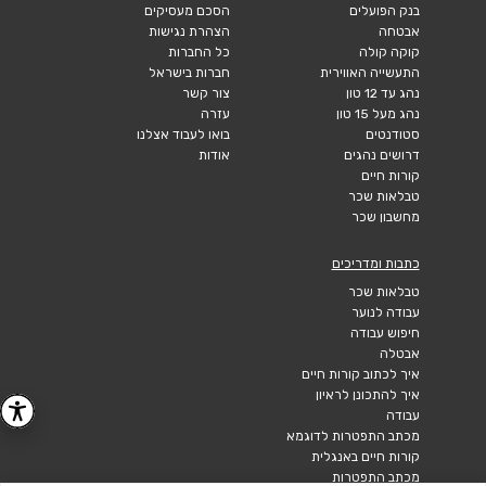
בנק הפועלים
הסכם מעסיקים
אבטחה
הצהרת נגישות
קוקה קולה
כל החברות
התעשייה האווירית
חברות בישראל
נהג עד 12 טון
צור קשר
נהג מעל 15 טון
עזרה
סטודנטים
בואו לעבוד אצלנו
דרושים נהגים
אודות
קורות חיים
טבלאות שכר
מחשבון שכר
כתבות ומדריכים
טבלאות שכר
עבודה לנוער
חיפוש עבודה
אבטלה
איך לכתוב קורות חיים
איך להתכונן לראיון
עבודה
מכתב התפטרות לדוגמא
קורות חיים באנגלית
מכתב התפטרות