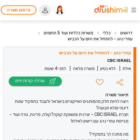
פרסום משרה
דרושים
>
כללי
>
משרות כלליות ועוד 5 תחומים
>
עוזרי נהג - להתחיל את היום על הכביש
עוזרי נהג - להתחיל את היום על הכביש
CBC ISRAEL
אילת
|
ללא נסיון
|
משרה מלאה
|
לפני 4 שעות
שלח/י קורות חיים
תיאור משרה
רוצה להיות חלק מהמותגים האייקוניים בישראל ולעבוד בתפקיד שטח
דינמי ומלא תנועה?
חברת CBC ISRAEL – יצרנית ומשווקת קוקה?קולה, פריגת, טרה ועוד –
מגייסת עוזרי נהג עם רישיון לאילת!
מה מחכה לך בתפקיד?