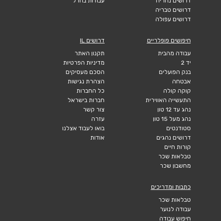
דרושים נהריה
עבודות בחו"ל
דרושים טבריה
דרושים עפולה
חיפושים פופלריים
דרושים IL
עבודה מהבית
תקנון האתר
יד 2
מדיניות הפרטיות
בנק הפועלים
הסכם מעסיקים
אבטחה
הצהרת נגישות
קוקה קולה
כל החברות
התעשייה האווירית
חברות בישראל
נהג עד 12 טון
צור קשר
נהג מעל 15 טון
עזרה
סטודנטים
בואו לעבוד אצלנו
דרושים נהגים
אודות
קורות חיים
טבלאות שכר
מחשבון שכר
כתבות ומדריכים
טבלאות שכר
עבודה לנוער
חיפוש עבודה