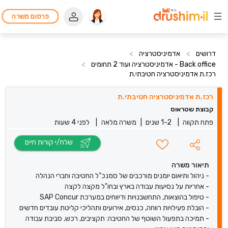
פרסום משרה
דרושים
>
אדמיניסטרציה
>
Back office - אדמיניסטרציה ועוד 2 תחומים
>
רכז.ת אדמיניסטרציה חטיבתי.ת
רכז.ת אדמיניסטרציה חטיבתי.ת
קבוצת שטראוס
פתח תקווה
|
1-2 שנים
|
משרה מלאה
|
לפני 4 שעות
שלח/י קורות חיים
תיאור משרה
- ניהול ותיאום יומנים מורכבים של סמנכ"ל החטיבה וחברי הנהלה
- אחריות על נסיעות עבודה בארץ ובחו"ל מקצה לקצה
- טיפול בהוצאות, התחשבנויות ודיווחים במערכת SAP Concur
- הובלת פעילויות רווחה, כנסים, אירועים ותהליכי קליטת עובדים חדשים
- תמיכה בתפעול השוטף של החטיבה: תקציבים, רכש, סביבת עבודה