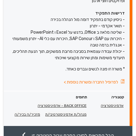
ופרויקטים חוצי ארגון
דרישות התפקיד
- ניסיון קודם בתפקיד דומה מול הנהלה בכירה
- תואר אקדמי - יתרון
- שליטה מלאה ב Office, בדגש על Excel ו PowerPoint
- היכרות עם SAP ו SAP Concur, היכרות עם כלי AI- יתרון משמעותי
- אנגלית ברמה טובה
- יכולת עבודה עצמאית בסביבה מרובת ממשקים, תוך הנעת תהליכים,
תיעדוף משימות ומתן שירות מקצועי ואיכותי
* משרה זו פונה לנשים וגברים כאחד.
לפרופיל החברה ומשרות נוספות
>
קטגוריה
תחומים
אדמיניסטרציה
BACK OFFICE - אדמיניסטרציה
מנהל/ת אדמיניסטרטיבי/ת
מזכיר/ה בכיר/ה
קבל התראות לסוכן החכם עבור קטגוריה זו